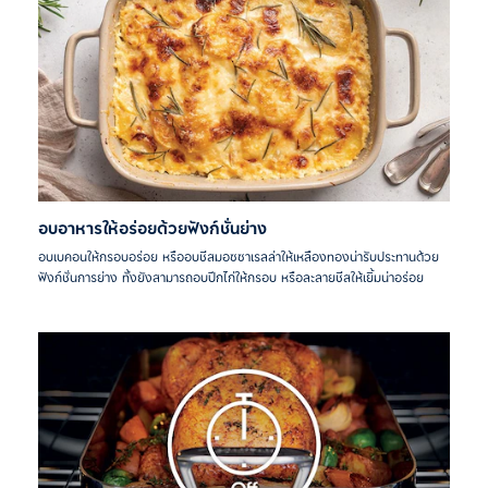
อบอาหารให้อร่อยด้วยฟังก์ชั่นย่าง
อบเบคอนให้กรอบอร่อย หรืออบชีสมอซซาเรลล่าให้เหลืองทองน่ารับประทานด้วย
ฟังก์ชั่นการย่าง ทั้งยังสามารถอบปีกไก่ให้กรอบ หรือละลายชีสให้เยิ้มน่าอร่อย