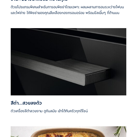
ด้วยโปรแกรมพิเศษสำหรับการอบพิซซ่าโดยเฉพาะ ผสมผสานการอบระหว่างไฟบน
และไฟล่าง ให้พิซซ่าของคุณสีเหลืองทองกรอบอร่อย พร้อมชีสเยิ้มๆ ที่ด้านบน
สีดำ...สวยลงตัว
ตัวเครื่องสีดำสวยงาม ดูทันสมัย เข้าได้กับครัวทุกดีไซน์