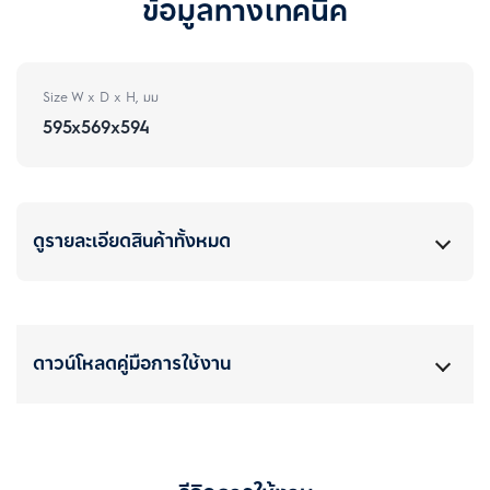
ข้อมูลทางเทคนิค
Size W x D x H, มม
595x569x594
ดูรายละเอียดสินค้าทั้งหมด
ดาวน์โหลดคู่มือการใช้งาน