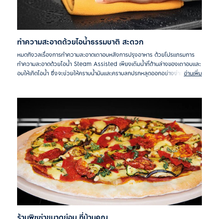
ทำความสะอาดด้วยไอน้ำธรรมชาติ สะดวก
หมดกังวลเรื่องการทำความสะอาดเตาอบหลังการปรุงอาหาร ด้วยโปรแกรมการ
ทำความสะอาดด้วยไอน้ำ Steam Assisted เพียงเติมน้ำที่ด้านล่างของเตาอบและ
อบให้เกิดไอน้ำ ซึ่งจะช่วยให้คราบน้ำมันและคราบสกปรกหลุดออกอย่างง่ายดาย
อ่านเพิ่ม
เพียงใช้ผ้าสะอาดเช็ด
ร้านพิซซ่าขนาดย่อม ที่บ้านคุณ