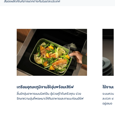
สีของผลิตภัณฑ์อาจแตกต่างกันในแต่ละประเทศ
เตรียมอุณหภูมิจานให้อุ่นพร้อมเสิร์ฟ
ใช้งาน
ลิ้นชักอุ่นอาหารแบบบิลท์อิน ผู้ช่วยคู่ใจในครัวคุณ ช่วย
ระบบควบคุม
รักษาความอุ่นที่พอเหมาะให้กับอาหารและภาชนะก่อนเสิร์ฟ
สะดวก เต
อยู่เสมอ