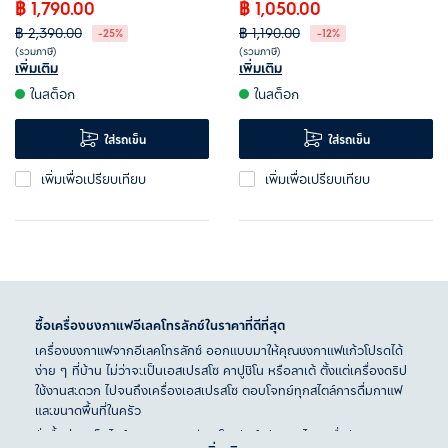
฿ 1,790.00
฿ 1,050.00
฿ 2,390.00
฿ 1,190.00
-25%
-12%
(รวมภาษี)
(รวมภาษี)
เพิ่มเติม
เพิ่มเติม
ตั้งเวลาการทำงานล่วงหน้าได้ 24
ระบบป้องกันการหก จึงไม่มีคราบ
ในสต็อก
ในสต็อก
ชม.
เปื้อน
Aroma selector ช่วยเพิ่มความ
คงอุณหภูมิความอุ่นได้ 40 นาที
ใส่รถเข็น
ใส่รถเข็น
เข้มข้นให้กับกาแฟของคุณ
ความจุ 1.25 ลิตร ชงได้ถึง 10 แก้ว
เพิ่มเพื่อเปรียบเทียบ
เพิ่มเพื่อเปรียบเทียบ
ระบบ Anti-drip ป้องกันคราบ
กาแฟ
ซื้อเครื่องชงกาแฟอีเลคโทรลักซ์ในราคาที่ดีที่สุด
เครื่องชงกาแฟจากอีเลคโทรลักซ์ ออกแบบมาให้คุณชงกาแฟแก้วโปรดได้
ง่าย ๆ ที่บ้าน ไม่ว่าจะเป็นเอสเปรสโซ คาปูชิโน หรือลาเต้ ตั้งแต่เครื่องดริป
ใช้งานสะดวก ไปจนถึงเครื่องเอสเปรสโซ ตอบโจทย์ทุกสไตล์การดื่มกาแฟ
และขนาดพื้นที่ในครัว
สั่งซื้อผ่าน
เว็บไซต์ทางการของอีเลคโทรลักซ์ ประเทศไทย
เพื่อรับสิทธิ