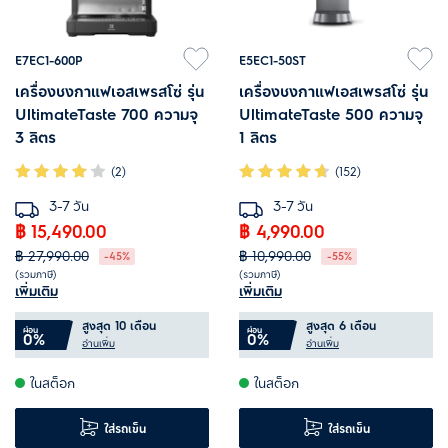
E7EC1-600P
E5EC1-50ST
เครื่องชงกาแฟเอสเพรสโซ่ รุ่น
เครื่องชงกาแฟเอสเพรสโซ่ รุ่น
UltimateTaste 700 ความจุ
UltimateTaste 500 ความจุ
3 ลิตร
1 ลิตร
(2)
(152)
3-7 วัน
3-7 วัน
฿ 15,490.00
฿ 4,990.00
฿ 27,990.00
฿ 10,990.00
-45%
-55%
(รวมภาษี)
(รวมภาษี)
เพิ่มเติม
เพิ่มเติม
ระบบทำความร้อนแยกอิสระ รักษา
ระบบ Thermoblock ควบคุม
สูงสุด 10 เดือน
สูงสุด 6 เดือน
ระดับความร้อนให้คงที่
อุณหภูมิการชงจึงได้รสชาติเอส
ผ่อน
ผ่อน
0%
0%
อ่านเพิ่ม
อ่านเพิ่ม
ชงกาแฟได้หอมอร่อยเหมือนมือ
เพรสโซ่ที่ยอดเยี่ยม
ในสต็อก
ในสต็อก
อาชีพ
แรงดัน 15 บาร์ เหมาะกับเอสเพรส
พร้อมที่บดเมล็ดกาแฟในตัว ปรับ
โซ่แท้ๆ
ใส่รถเข็น
ใส่รถเข็น
ความละเอียดได้ 30 ระดับ
ถ้วยกรอง 2-in-1 ขนาด 1 ช็อต