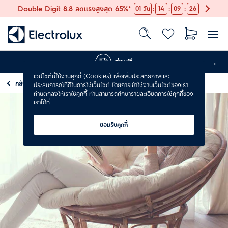
:
:
:
Double Digit 8.8 ลดแรงสูงสุด 65%*
01
วัน
14
09
26
ส่งฟรี
เวปไซต์นี้ใช้งานคุกกี้ (
Cookies
) เพื่อเพิ่มประสิทธิภาพและ
กลับ
หน้าแรก
ประสบการณ์ที่ดีในการใช้เว็บไซต์ โดยการเข้าใช้งานเว็บไซต์ของเรา
ท่านตกลงให้เราใช้คุกกี้ ท่านสามารถศึกษารายละเอียดการใช้คุกกี้ของ
เราได้ที่
ยอมรับคุกกี้