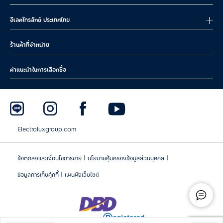
1.5 ลิตร หรือ
เครื่องดริปแบบความจุสูง หรือบิล
6+
อีเลคโทรลักซ์ ประเทศไทย
มากกว่า
ท์อิน
เลือกเครื่องชงกาแฟที่เข้ากับไลฟ์สไตล์และขนาดครอบครัวของคุณ เพื่อ
ร้านค้าที่จำหน่าย
ความสะดวก และอร่อยในทุกแก้ว
เครื่องชงกาแฟอีเลคโทรลักซ์ราคาเท่าไหร่?
คำแนะนำในการเลือกซื้อ
เครื่องชงกาแฟจากอีเลคโทรลักซ์ มีราคาโดยประมาณอยู่ที่ 999 – 14,999
บาท โดยราคาจะแตกต่างกันไปตามประเภท รุ่น และขนาดความจุของ
เครื่อง
ประเภท
ราคาโปรโมชัน
Electroluxgroup.com
เครื่องเอสเปรสโซ
เริ่มต้น 4,999 บาท
เครื่องดริปกาแฟ
เริ่มต้น 999 บาท
|
|
ข้อตกลงและเงื่อนไขการขาย
นโยบายคุ้มครองข้อมูลส่วนบุคคล
|
ข้อมูลการเก็บคุ้กกี้
แผนผังเว็บไซต์
นอกจากนี้ อีเลคโทรลักซ์ ประเทศไทย ยังมีโปรโมชันดี ๆ สำหรับคุณอย่าง
ต่อเนื่อง ไม่ว่าจะเป็น โค้ดส่วนลดสูงสุดถึง 55% ตัวเลือกผ่อน 0% รับ
ประกันเพิ่ม และของแถมสุดคุ้ม เมื่อสั่งซื้อสินค้าออนไลน์ เข้าไปเช็ก
หน้า
โปรโมชันเครื่องชงกาแฟของอีเลคโทรลักซ์
เพื่อไม่พลาดดีลสุดพิเศษ และข้อ
เสนอที่ดีที่สุด