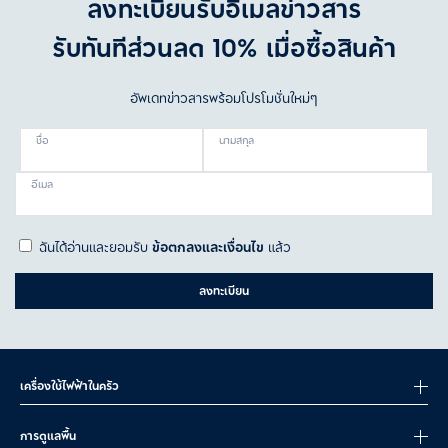
ลงทะเบียนรับอีเมลข่าวสาร
แค่กดปุ่มเดียว ใช้สะดวก โดยเฉพาะในเช้าที่เร่งรีบ รสชาติสม่ำเสมอใน
แบบที่คุณต้องการ
รับทันทีส่วนลด 10% เมื่อซื้อสินค้า
เครื่องชงกาแฟ Semi-automatic
: เหมาะสำหรับคอกาแฟที่ชอบ
ปรับแต่งรสชาติเอง ให้คุณสามารถชงกาแฟในแบบที่ตัวเองชอบได้โดย
อัพเดทข่าวสารพร้อมโปรโมชั่นใหม่ๆ
ไม่ยุ่งยากเกินไป
เครื่องชงกาแฟ Manual
: เหมาะสำหรับคนที่รักในศิลปะการชงกาแฟ
ชื่อ
นามสกุล
ชอบทดลองและปรับรสชาติเพื่อให้ได้แก้วที่ดีที่สุดตามสไตล์ของตัวเอง
อีเมล
เลือกเครื่องชงกาแฟสไตล์การชง
เมื่อเลือกได้แล้วว่าต้องการระดับความอัตโนมัติมากแค่ไหน ขั้นตอนต่อไป
คือ การพิจารณาประเภทของกาแฟที่คุณชื่นชอบ—เพราะแต่ละเครื่องมีวิธี
ฉันได้อ่านและยอมรับ
ข้อตกลงและเงื่อนไข
แล้ว
การชงที่ต่างกัน
เครื่องชงกาแฟเอสเปรสโซ่
: ชงด้วยแรงดันสูง เพื่อให้ได้ช็อตกาแฟ
ลงทะเบียน
ที่มาพร้อมชั้นครีมบาง ๆ ด้านบน เหมาะสำหรับคนที่ชอบลาเต้ คาปูชิ
โน่ หรือเอสเปรสโซช็อตแบบเข้มข้นตามแบบฉบับร้านคาเฟ่
เครื่องดริปกาแฟ (หรือแบบกรอง)
: ชงแบบช้า ๆ โดยให้น้ำร้อนค่อย
ๆ ไหลผ่านกาแฟคั่วบด เหมาะสำหรับกาแฟรสนุ่ม ละมุน และปริมาณ
เครื่องใช้ไฟฟ้าในครัว
มาก เหมาะกับบ้านที่ดื่มหลายแก้วต่อวัน หรือชอบสไตล์กาแฟแบบ
pour-over ที่ผ่อนคลาย
การดูแลพื้น