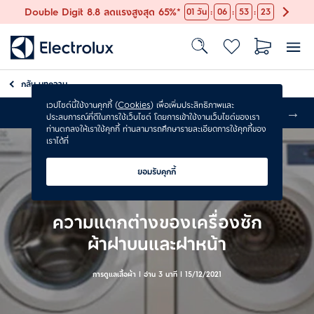
:
:
:
Double Digit 8.8 ลดแรงสูงสุด 65%*
01
วัน
06
53
22
กลับ
บทความ
เวปไซต์นี้ใช้งานคุกกี้ (
Cookies
) เพื่อเพิ่มประสิทธิภาพและ
ส่งฟรี
ประสบการณ์ที่ดีในการใช้เว็บไซต์ โดยการเข้าใช้งานเว็บไซต์ของเรา
ท่านตกลงให้เราใช้คุกกี้ ท่านสามารถศึกษารายละเอียดการใช้คุกกี้ของ
เราได้ที่
ยอมรับคุกกี้
ความแตกต่างของเครื่องซัก
ผ้าฝาบนและฝาหน้า
การดูแลเสื้อผ้า | อ่าน 3 นาที |
15/12/2021