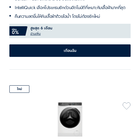
IntelliQuick เลือกโปรแกรมซักด่วนอัตโนมัติที่เหมาะกับเสื้อผ้ามากที่สุด
คืนความสดชื่นให้กับเสื้อผ้าด้วยไอน้ำ โดยไม่ต้องซักใหม่
สูงสุด 6 เดือน
ผ่อน
0%
อ่านเพิ่ม
เตือนฉัน
ใหม่