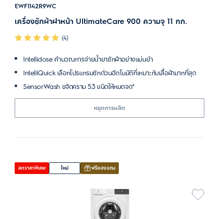
EWF1142R9WC
เครื่องซักผ้าฝาหน้า UltimateCare 900 ความจุ 11 กก.
(4)
Intellidose คำนวณการจ่ายน้ำยาซักผ้าอย่างแม่นยำ
IntelliQuick เลือกโปรแกรมซักด่วนอัตโนมัติที่เหมาะกับเสื้อผ้ามากที่สุด
SensorWash ขจัดคราบ 53 ชนิดให้หมดจด*
หยุดการผลิต
ลดราคาพิเศษ
ใหม่
ฟรีของแถม