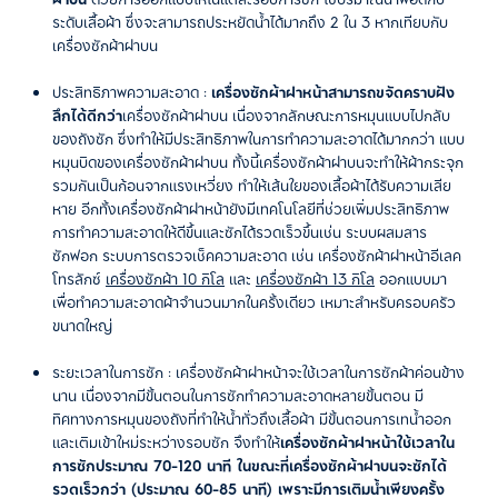
ระดับเสื้อผ้า ซึ่งจะสามารถประหยัดน้ำได้มากถึง 2 ใน 3 หากเทียบกับ
เครื่อง
ซักผ้า
ฝาบน
ประสิทธิภาพความสะอาด :
เครื่องซักผ้าฝาหน้าสามารถขจัดคราบฝัง
ลึกได้ดีกว่า
เครื่องซักผ้า
ฝา
บน เนื่องจากลักษณะการหมุนแบบไปกลับ
ของถังซัก ซึ่งทำให้มีประสิทธิภาพในการทำความสะอาดได้มากกว่า แบบ
หมุนบิดของเครื่องซักผ้าฝาบน ทั้งนี้เครื่องซักผ้าฝาบนจะทำให้ผ้ากระจุก
รวมกันเป็นก้อนจากแรงเหวี่ยง ทำให้เส้นใยของเสื้อผ้าได้รับความเสีย
หาย อีกทั้งเครื่องซักผ้าฝาหน้ายังมีเทคโนโลยีที่ช่วยเพิ่มประสิทธิภาพ
การทำความสะอาดให้ดีขึ้นและซักได้รวดเร็วขึ้นเช่น ระบบผสมสาร
ซักฟอก ระบบการตรวจเช็คความสะอาด เช่น เครื่องซักผ้าฝาหน้าอีเลค
โทรลักซ์
เครื่องซักผ้า 10 กิโล
และ
เครื่องซักผ้า 13 กิโล
ออกแบบมา
เพื่อทำความสะอาดผ้าจำนวนมากในครั้งเดียว เหมาะสำหรับครอบครัว
ขนาดใหญ่
ระยะเวลาในการซัก : เครื่องซักผ้าฝาหน้าจะใช้เวลาในการซักผ้าค่อนข้าง
นาน เนื่องจากมีขั้นตอนในการซักทำความสะอาดหลายขั้นตอน มี
ทิศทางการหมุนของถังที่ทำให้น้ำทั่วถึงเสื้อผ้า มีขั้นตอนการเทน้ำออก
และเติมเข้าใหม่ระหว่างรอบซัก จึงทำให้
เครื่องซักผ้าฝาหน้าใช้เวลาใน
การซักประมาณ 70-120 นาที ในขณะที่เครื่องซักผ้าฝาบนจะซักได้
รวดเร็วกว่า (ประมาณ 60-85 นาที) เพราะมีการเติมน้ำเพียงครั้ง