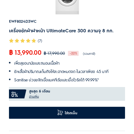
EWF8024D3WC
เครื่องซักผ้าฝาหน้า UltimateCare 300 ความจุ 8 กก.
(7)
฿ 13,990.00
฿ 17,990.00
-22%
(รวมภาษี)
เพื่อสุขอนามัยและถนอมเนื้อผ้า
ซักเสื้อผ้าปริมาณเต็มถังให้สะอาดหมดจด ในเวลาเพียง 45 นาที
Sanitise ช่วยขจัดเชื้อแบคทีเรียและเชื้อไวรัสได้ 99.99%*
สูงสุด 6 เดือน
ผ่อน
0%
อ่านเพิ่ม
ใส่รถเข็น