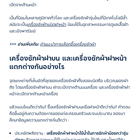
เปิดจากด้านหน้า
เป็นที่นิยมในหลายภูมิภาคทั่วโลก และเครื่องซักผ้ารุ่นใหม่ที่มีเทคโนโลยีล้ำ
สมัยจะเป็น
เครื่องซักผ้าชนิดฝาหน้า
นิยมใช้ในอุตสาหกรรมการดูแลเสื้อผ้า
และเชิงพาณิชย์
>>> อ่านเพิ่มเติม:
คำแนะนำการเลือกซื้อเครื่องซักผ้า
เครื่องซักผ้าฝาบน และเครื่องซักผ้าฝาหน้า
แตกต่างกันอย่างไร
จุดแตกต่างที่เห็นชัดที่สุดของเครื่องซักผ้าทั้งสองชนิดคือ บริเวณของฝา
ถัง โดยเครื่องซักผ้าฝาบน ฝาจะเปิดจากด้านบนเครื่อง และเครื่องซักผ้าฝา
หน้าจะเปิดจากด้านหน้าเครื่อง
แล้วแบบไหนดีกว่ากัน? ซื้อเครื่องซักผ้าฝาบนหรือฝาหน้าดีกว่ากัน? คำตอบ
คือขึ้นอยู่กับความต้องการของแต่ละครอบครัวและงบประมาณ ลองมา
ศึกษาข้อมูลความแตกต่างกันดีกว่า :
ประหยัดพลังงาน :
เครื่องซักผ้าฝาหน้าใช้น้ำในการซักผ้าน้อยกว่ารุ่น
ฝาบน
ด้วยการออกแบบให้ในแต่ละรอบการซัก ใช้ปริมาณน้ำพอดีกับ