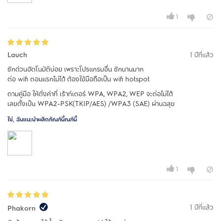
1
Lauch
1 ปีที่แล้ว
ซักด่วนอัตโนมัติบ่อย เพราะโปรแกรมอื่น ซักนานมาก
ต่อ wifi ตอนแรกไม่ได้ ต้องใช้มือถือเป็น wifi hotspot
ตามคู่มือ ให้ตั่งค่าที่ เร้าท์เตอร์ WPA, WPA2, WEP จะต่อไม่ได้
เลยตั้งเป็น WPA2-PSK(TKIP/AES) /WPA3 (SAE) ผ่านฉลุย
ใช่, ฉันแนะนำผลิตภัณฑ์นี้ณฑ์นี้
1
1 ปีที่แล้ว
Phakorn