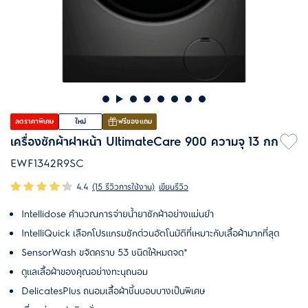
ลดราคาพิเศษ
ใหม่
ฟรีของแถม
เครื่องซักผ้าฝาหน้า UltimateCare 900 ความจุ 13 กก
EWF1342R9SC
4.4
(15 รีวิวการใช้งาน)
เขียนรีวิว
Intellidose คำนวณการจ่ายน้ำยาซักผ้าอย่างแม่นยำ
IntelliQuick เลือกโปรแกรมซักด่วนอัตโนมัติที่เหมาะกับเสื้อผ้ามากที่สุด
SensorWash ขจัดคราบ 53 ชนิดให้หมดจด*
ดูแลเสื้อผ้าของคุณอย่างทะนุถนอม
DelicatesPlus ถนอมเสื้อผ้าชิ้นบอบบางเป็นพิเศษ