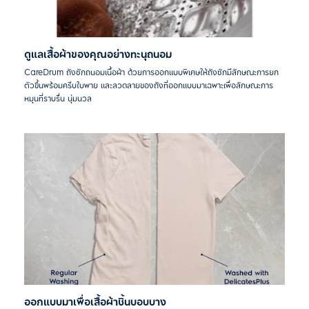
ดูแลเสื้อผ้าของคุณอย่างทะนุถนอม
CareDrum ถังซักถนอมเนื้อผ้า ด้วยการออกแบบพิเศษให้ถังซักมีลักษณะการยก
ตัวขึ้นพร้อมครีบใบพาย และลวดลายของถังที่ออกแบบมาเฉพาะเพื่อลักษณะการ
หมุนที่ราบรื่น นุ่มนวล
ออกแบบมาเพื่อเสื้อผ้าชิ้นบอบบาง