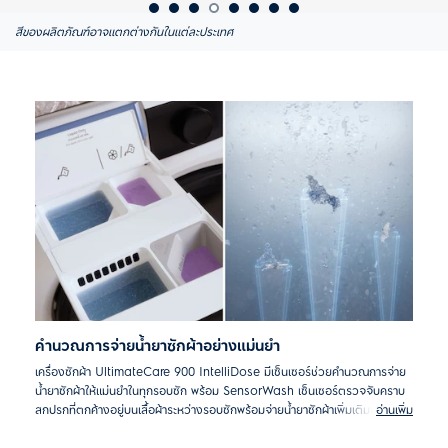
สีของผลิตภัณฑ์อาจแตกต่างกันในแต่ละประเทศ
คำนวณการจ่ายน้ำยาซักผ้าอย่างแม่นยำ
เครื่องซักผ้า UltimateCare 900 IntelliDose มีเซ็นเซอร์ช่วยคำนวณการจ่าย
น้ำยาซักผ้าให้แม่นยำในทุกรอบซัก พร้อม SensorWash เซ็นเซอร์ตรวจจับคราบ
สกปรกที่ตกค้างอยู่บนเสื้อผ้าระหว่างรอบซักพร้อมจ่ายน้ำยาซักผ้าเพิ่มเติมเมื่อ
อ่านเพิ่ม
จำเป็น และยังคำนวณระยะเวลา ปริมาณน้ำ และพลังงานที่ใช้ในการซัก - จากการ