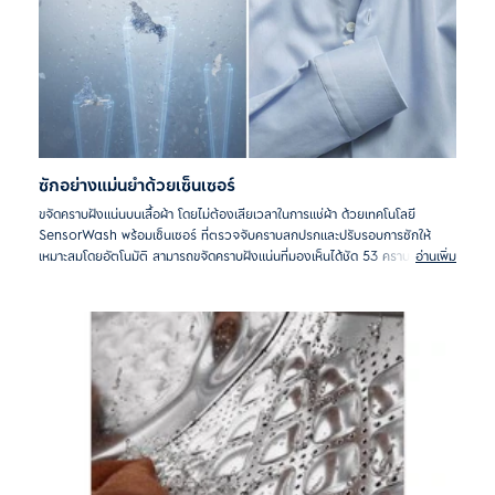
ซักอย่างแม่นยำด้วยเซ็นเซอร์
ขจัดคราบฝังแน่นบนเสื้อผ้า โดยไม่ต้องเสียเวลาในการแช่ผ้า ด้วยเทคโนโลยี
SensorWash พร้อมเซ็นเซอร์ ที่ตรวจจับคราบสกปรกและปรับรอบการซักให้
เหมาะสมโดยอัตโนมัติ สามารถขจัดคราบฝังแน่นที่มองเห็นได้ชัด 53 คราบ อาทิ
อ่านเพิ่ม
คราบน้ำมัน ซอสมะเขือเทศ พูเรผลไม้ และพิซซ่า*
*ทดสอบกับรอบซักขนาด 5 กก. ที่เปื้อนคราบอาหาร และผลิตภัณฑ์ภายในบ้าน โดยใช้
โปรแกรม Cotton 40°C + Stain โดยผลลัพธ์อาจแตกต่างกันตามปริมาณของเสื้อผ้า
และระยะเวลาในการเปื้อนของคราบ ชนิดของน้ำยาซักผ้า และแรงดันน้ำ