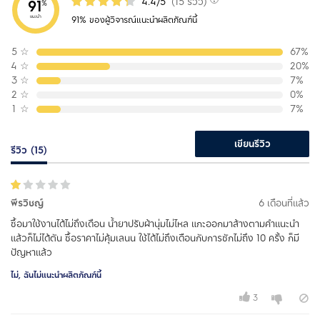
4.4/5
(15 รีวิว)
91
%
แนะนำ
91% ของผู้วิจารณ์แนะนำผลิตภัณฑ์นี้
5
☆
67%
4
☆
20%
3
☆
7%
2
☆
0%
1
☆
7%
เขียนรีวิว
รีวิว (15)
พีรวิชญ์
6 เดือนที่แล้ว
ซื้อมาใช้งานได้ไม่ถึงเดือน น้ำยาปรับผ้านุ่มไม่ไหล แกะออกมาล้างตามคำแนะนำ
แล้วก็ไม่ได้ตัน ซื้อราคาไม่คุ้มเลนน ใช้ได้ไม่ถึงเดือนกับการซักไม่ถึง 10 ครั้ง ก็มี
ปัญหาแล้ว
ไม่, ฉันไม่แนะนำผลิตภัณฑ์นี้
3