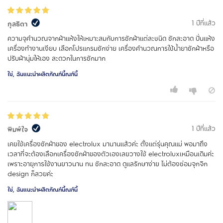
1 ปีที่แล้ว
กุลธิดา
ความจุคำนวณจากผ้าแห้งให้เหมาะสมกับการซักผ้าแต่ละชนิด ซักสะอาด ปั่นแห้ง
เครื่องทำงานเงียบ เลือกโปรแกรมซักง่าย เครื่องคำนวณการใช้น้ำยาซักผ้าหรือ
ปรับผ้านุ่มให้เอง สะดวกในการซักมาก
ใช่, ฉันแนะนำผลิตภัณฑ์นี้ณฑ์นี้
1 ปีที่แล้ว
พิมพ์ใจ
เคยใช้เครื่องซักผ้าของ electrolux มานานแล้วค่ะ ตั้งแต่รุ่นคุณแม่ พอมาถึง
เวลาที่จะต้องเลือกเครื่องซักผ้าของตัวเองเลยวางใช้ electroluxเหมือนเดิมค่ะ
เพราะอายุการใช้งานยาวนาน ทน ซักสะอาด ดูแลรักษาง่าย ไม่ต้องซ่อมจุกจิก
design ก็สวยค่ะ
ใช่, ฉันแนะนำผลิตภัณฑ์นี้ณฑ์นี้