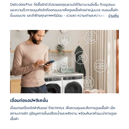
DelicatesPlus ให้เสื้อผ้าตัวโปรดของคุณสวมใส่ได้ยาวนานยิ่งขึ้น ด้วยรูปแบบ
และความเร็วการหมุนถังซักที่ออกแบบมาเพื่อดูแลเสื้อผ้าอย่างนุ่มนวล ถนอมเสื้อผ้า
ชิ้นบอบบาง และผ้าฝ้ายคุณภาพพรีเมียม - ช่วยลด ความเก่าและความหมองจาก
อ่านเพิ่ม
การซักซ้ำหลายครั้ง
เชื่อมต่อแอปพลิเคชั่น
เชื่อมต่อเครื่องซักผ้ากับแอป Electrolux เพื่อควบคุมและสั่งการดูแลเสื้อผ้า เช็ค
สถานะการซัก ดูข้อมูลการสิ้นเปลืองน้ำและพลังงาน พร้อมค้นหาคำแนะนำการดูแล
เสื้อผ้า