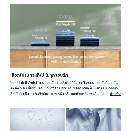
ทดสอบภายในองค์กร การคำนวณการจ่ายน้ำยาซักผ้าที่แม่นยำจะช่วยประหยัดน้ำยา
ซักผ้าได้ถึง 60% สำหรับการซักผ้าปริมาณ 2 กก.
เลือกโปรแกรมที่ใช่ ในทุกรอบซัก
ใหม่ ! IntelliQuick โปรแกรมซักด่วนอัตโนมัติที่ช่วยเลือกโปรแกรมซักที่รวดเร็ว
และเหมาะกับเสื้อผ้าในรอบซักของคุณมากที่สุด เพื่อการดูแลที่แม่นยำและสะอาดล้ำ
ลึก ซักผ้าปริมาณเต็มถังซักในเวลา 45 นาที หมดกังวลกับการเลือกโปรแกรมซัก
อ่านเพิ่ม
ให้เสื้อผ้าสะอาดหมดจด ด้วยระดับการซักผ้าที่เหมาะสมและแม่นยำ - เพื่อเสื้อผ้าที่ใช้
งานได้ยาวนานโดยไม่สิ้นเปลืองน้ำและพลังงานโดยไม่จำเป็น