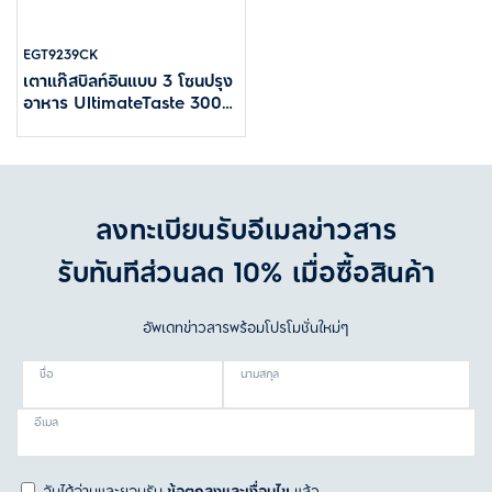
EGT9239CK
เตาแก๊สบิลท์อินแบบ 3 โซนปรุง
อาหาร UltimateTaste 300
ขนาด 90 ซม.
ลงทะเบียนรับอีเมลข่าวสาร
รับทันทีส่วนลด 10% เมื่อซื้อสินค้า
อัพเดทข่าวสารพร้อมโปรโมชั่นใหม่ๆ
ชื่อ
นามสกุล
อีเมล
ฉันได้อ่านและยอมรับ
ข้อตกลงและเงื่อนไข
แล้ว