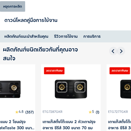
หยุดการผลิต
ดาวน์โหลดคู่มือการใช้งาน
ผลิตภัณฑ์แนะนำสำหรับคุณ
รีวิวการใช้งาน
การบริการ
ผลิตภัณฑ์ชนิดเดียวกันที่คุณอาจ
สนใจ
าพิเศษ
ลดราคาพิเศษ
ลดราค
5
3
87GKR
(1)
ETG7277GKR
(1)
ETG72
สตั้งโต๊ะแบบ 2 หัวเตาปรุง
เตาแก๊สตั้งโต๊ะแบบ 2 หัวเตาปรุง
เตาแก๊
ซีรีส์ 300 ขนาด 70 ซม
อาหาร ซีรีส์ 300 ขนาด 70 ซม
อาหาร