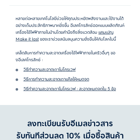
หลายต่อหลายเทคโนโลยีช่วยให้คุณประหยัดพลังงานและใช้งานได้
อย่างเต็มประสิทธิภาพมากยิ่งขึ้น
อีเลคโทรลักซ์ออกแบบผลิตภัณฑ์
เครื่องใช้ไฟฟ้าภายในบ้านโดยคำนึงถึงสิ่งแวดล้อม
แคมเปญ
Make it last
ของเราช่วยสนับสนุนความยั่งยืนให้กับโลกใบนี้
เคล็ดลับการทำความสะอาดเครื่องใช้ไฟฟ้าภายในครัวอื่นๆ ขอ
งอีเลคโทรลักซ์ :
วิธีทำความสะอาดเตาไมโครเวฟ
วิธีการทำความสะอาดเตาแก๊สให้หมดจด
วิธีทำความสะอาดเตาไมโครเวฟ : สะอาดหมดจดใน 5 ข้อ
ลงทะเบียนรับอีเมลข่าวสาร
รับทันทีส่วนลด 10% เมื่อซื้อสินค้า