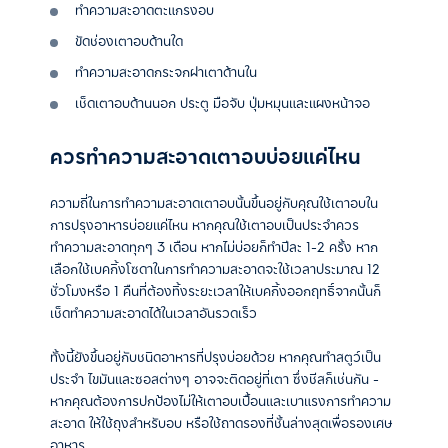
ทำความสะอาดตะแกรงอบ
ขัดช่องเตาอบด้านใด
ทำความสะอาดกระจกฝาเตาด้านใน
เช็ดเตาอบด้านนอก
ประตู
มือจับ
ปุ่มหมุนและแผงหน้าจอ
ควรทำความสะอาดเตาอบบ่อยแค่ไหน
ความถี่ในการทำความสะอาดเตาอบนั้นขึ้นอยู่กับคุณใช้เตาอบใน
การปรุงอาหารบ่อยแค่ไหน หากคุณใช้เตาอบเป็นประจำควร
ทำความสะอาดทุกๆ 3 เดือน หากไม่บ่อยก็ทำปีละ 1-2 ครั้ง หาก
เลือกใช้เบคกิ้งโซดาในการทำความสะอาดจะใช้เวลาประมาณ 12
ชั่วโมงหรือ 1 คืนที่ต้องทิ้งระยะเวลาให้เบคกิ้งออกฤทธิ์จากนั้นก็
เช็ดทำความสะอาดได้ในเวลาอันรวดเร็ว
ทั้งนี้ยังขึ้นอยู่กับชนิดอาหารที่ปรุงบ่อยด้วย หากคุณทำสตูว์เป็น
ประจำ ไขมันและซอสต่างๆ อาจจะติดอยู่ที่เตา ซึ่งชีสก็เช่นกัน -
หากคุณต้องการปกป้องไม่ให้เตาอบเปื้อนและเบาแรงการทำความ
สะอาด ให้ใช้ถุงสำหรับอบ หรือใช้ถาดรองที่ชั้นล่างสุดเพื่อรองเศษ
อาหาร