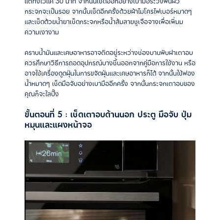
แต่ทิ้งไว้แค่ 30 นาที จากนั้นเช็ดออกอย่างเบามือระวังพื้นผิว
กระจกจะเป็นรอย จากนั้นเช็ดอีกครั้งด้วยผ้าไมโครไฟเบอร์หมาดๆ
และเช็ดด้วยน้ำยาเช็ดกระจกหรือน้ำส้มสายชูเจือจางเพื่อเพิ่มม
ความเงางาม
คราบน้ำมันและเศษอาหารอาจติดอยู่ระหว่างช่องบานพับฝาเตาอบ
ควรศึกษาวิธีการถอดอุปกรณ์บางชิ้นออกจากคู่มือการใช้งาน หรือ
อาจใช้เครื่องดูดฝุ่นในการขจัดฝุ่นและเศษอาหารก็ได้ จากนั้นใช้ฟอง
น้ำหมาดๆ เช็ดมือจับอย่างเบามืออีกครั้ง จากนั้นกระจกเตาอบของ
คุณก็จะใสปิ๊ง
ขั้นตอนที่ 5 : เช็ดเตาอบด้านนอก ประตู มือจับ ปุ่ม
หมุนและแผงหน้าจอ