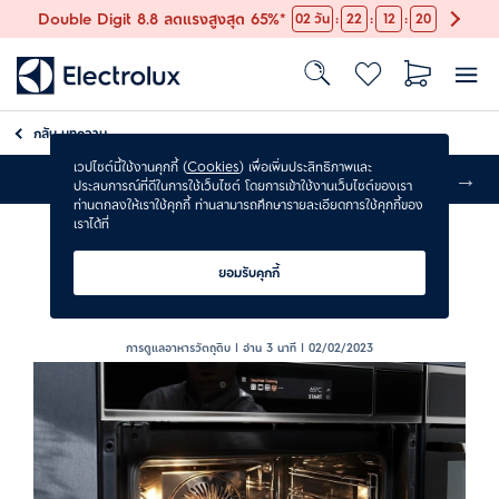
:
:
:
Double Digit 8.8 ลดแรงสูงสุด 65%*
02
วัน
22
12
19
กลับ
บทความ
เวปไซต์นี้ใช้งานคุกกี้ (
Cookies
) เพื่อเพิ่มประสิทธิภาพและ
ส่งฟรี
ประสบการณ์ที่ดีในการใช้เว็บไซต์ โดยการเข้าใช้งานเว็บไซต์ของเรา
ท่านตกลงให้เราใช้คุกกี้ ท่านสามารถศึกษารายละเอียดการใช้คุกกี้ของ
เราได้ที่
วิธีทำความความสะอาดเตาอบ
ยอมรับคุกกี้
ไม่ยากอย่างที่คิด
การดูแลอาหารวัตถุดิบ | อ่าน 3 นาที |
02/02/2023