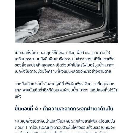
เมื่อเบคกิ้งโซดาออกฤทธิ์ก็ถึงเวลาขัดถูเพื่อทำความสะอาด ให้
เตรียมกระดาษหนังสือพิมพ์หรือกระดาษชำระรองไว้ที่พื้นเตาเพื่อ
รองสิ่งสกปรกที่หลุดออก เช็ดด้วยผ้าไมโครไฟเบอร์ชุบน้ำหมาดๆ
เบคกิ้งโซดาจะช่วยให้คราบที่ฝังแน่นหลุดออกมาอย่างง่ายดาย
จากนั้นให้สเปรย์น้ำส้มสายชูให้ทั่วพื้นผิวเพื่อขจัดคราบที่หลุดออก
ยาก จากนั้นเช็ดซ้ำอีกทีด้วยเศษผ้าชุบน้ำหมาดๆ และปล่อยทิ้งไว้ให้
แห้ง
ขั้นตอนที่ 4 : ทำความสะอาดกระจกฝาเตาด้านใน
ผสมเบคกิ้งโซดากับน้ำเปล่าให้มีลักษณะคล้ายยาสีฟันเหมือนในขั้น
ตอนที่ 1 ทาไว้บริเวณฝาเตาอบด้านในให้ทั่วรวมทั้งบริเวณกระจก