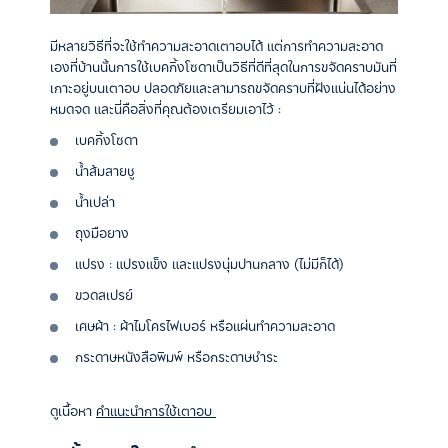
มีหลายวิธีที่จะใช้ทำความสะอาดเตาอบได้ แต่การทำความสะอาด
เองที่บ้านนั้นการใช้เบคกิ้งโซดาเป็นวิธีที่ดีที่สุดในการขจัดคราบมันที่
เกาะอยู่บนเตาอบ ปลอดภัยและสามารถขจัดคราบที่ฝังแน่นได้อย่าง
หมดจด และนี่คือสิ่งที่คุณต้องเตรียมเอาไว้ :
เบคกิ้งโซดา
น้ำส้มสายชู
น้ำเปล่า
ถุงมือยาง
แปรง
:
แปรงแข็ง
และแปรงนุ่มปานกลาง
(
ไม่มีก็ได้
)
ขวดสเปรย์
เศษผ้า
:
ผ้าไมโครไฟเบอร์
หรือแผ่นทำความสะอาด
กระดาษหนังสือพิมพ์
หรือกระดาษชำระ
ดูเนื้อหา
คำแนะนำการใช้เตาอบ