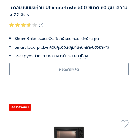
เตาอบแบบบิลท์อิน UltimateTaste 500 ขนาด 60 ซม. ความ
จุ 72 ลิตร
(3)
SteamBake อบขนมปังสไตล์ร้านเบเกอรี่ ได้ที่บ้านคุณ
Smart food probe ควบคุมอุณหภูมิที่แกนกลางของอาหาร
ระบบ pyro ทำความสะอาดง่ายด้วยอุณหภูมิสูง
หยุดการผลิต
ลดราคาพิเศษ