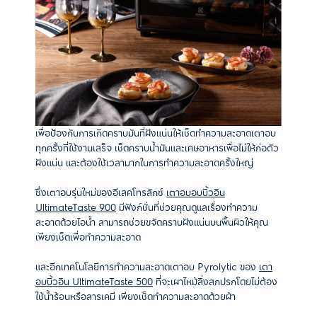
เพื่อป้องกันการเกิดคราบมันที่ฝังแน่นให้เช็ดทำความสะอาดเตาอบ
ทุกครั้งที่ใช้งานเสร็จ เช็ดคราบน้ำมันและเศษอาหารเพื่อไม่ให้ก่อตัว
ฝังแน่น และต้องใช้เวลามากในการทำความสะอาดครั้งใหญ่
ซึ่งเตาอบรุ่นใหม่ของอีเลคโทรลักซ์
เตาอบอบบิ้วอิน
UltimateTaste 900
มีฟังก์ชั่นที่ช่วยคุณดูแลเรื่องทำความ
สะอาดด้วยไอน้ำ
สามารถช่วยขจัดคราบฝังแน่นบนพื้นผิวให้คุณ
เพียงเช็ดเพื่อทำความสะอาด
และอีกเทคโนโลยีการทำความสะอาดเตาอบ
Pyrolytic
ของ
เตา
อบบิ้วอิน UltimateTaste 500
ที่จะเผาไหม้สิ่งสกปรกโดยไม่ต้อง
ใช้น้ำร้อนหรือสารเคมี
เพียงเช็ดทำความสะอาดด้วยผ้า