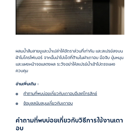
ผสมน้ำส้มสายชูและน้ำเปล่าให้อัตราส่วนที่เท่ากัน และสเปรย์ลงบน
ผ้าไมโครไฟเบอร์ จากนั้นนำไปเช็ดที่ด้านในฝาเตาอบ มือจับ ปุ่มหมุน
และแผงหน้าจอแสดงผล ระวังอย่าให้สเปรย์น้ำเข้าไปตรงแผง
ควบคุม
อ่านเพิ่มเติม :
คำถามที่พบบ่อยเกี่ยวกับเตาอบอีเลคโทรลักซ์
ข้อมูลสนับสนุนเกี่ยวกับเตาอบ
คำถามที่พบบ่อยเกี่ยวกับวิธีการใช้งานเตา
อบ