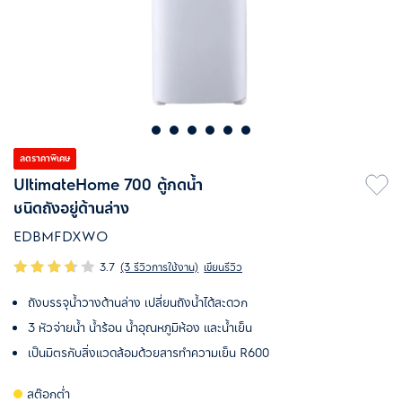
ลดราคาพิเศษ
UltimateHome 700 ตู้กดน้ำ
ชนิดถังอยู่ด้านล่าง
EDBMFDXWO
3.7
(3 รีวิวการใช้งาน)
เขียนรีวิว
ถังบรรจุน้ำวางด้านล่าง เปลี่ยนถังน้ำได้สะดวก
3 หัวจ่ายน้ำ น้ำร้อน น้ำอุณหภูมิห้อง และน้ำเย็น
เป็นมิตรกับสิ่งแวดล้อมด้วยสารทำความเย็น R600
สต๊อกต่ำ