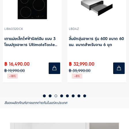
K
LBD4Z
KVLBE00X
กไฟฟ้าบิลท์อิน แบบ 3
ลิ้นชักอุ่นอาหาร รุ่น 600 ขนาด 60
เตาอบผสมฟ
หาร UltimateTaste
ซม. ขนาดสำหรับจาน 6 ชุด
แบบบิลท์อิ
60 ซม.
500
ขนาด 60 ซ
0.00
฿ 32,990.00
฿ 19,990
00
฿ 35,990.00
฿ 45,990.
-8%
-57%
สีของผลิตภัณฑ์อาจแตกต่างกันในแต่ละประเทศ