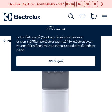
:
:
:
Double Digit 8.8 ลดแรงสูงสุด 65%*
03
วัน
14
38
10
ส่งฟรี
เวปไซต์นี้ใช้งานคุกกี้ (
Cookies
) เพื่อเพิ่มประสิทธิภาพและ
กลับ
เครื่องกดน้ำ
ประสบการณ์ที่ดีในการใช้เว็บไซต์ โดยการเข้าใช้งานเว็บไซต์ของเรา
ท่านตกลงให้เราใช้คุกกี้ ท่านสามารถศึกษารายละเอียดการใช้คุกกี้ของ
เราได้ที่
ยอมรับคุกกี้