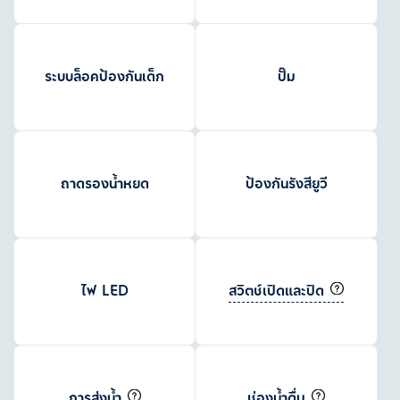
ระบบล็อคป้องกันเด็ก
ปั๊ม
ถาดรองน้ำหยด
ป้องกันรังสียูวี
สวิตช์เปิดและปิด
ไฟ LED
การส่งน้ำ
ช่องน้ำดื่ม