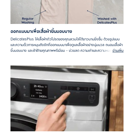
ออกแบบมาเพื่อเสื้อผ้าชิ้นบอบบาง
DelicatesPlus ให้เสื้อผ้าตัวโปรดของคุณสวมใส่ได้ยาวนานยิ่งขึ้น ด้วยรูปแบบ
และความเร็วการหมุนถังซักที่ออกแบบมาเพื่อดูแลเสื้อผ้าอย่างนุ่มนวล ถนอมเสื้อผ้า
ชิ้นบอบบาง และผ้าฝ้ายคุณภาพพรีเมียม - ช่วยลด ความเก่าและความหมองจาก
อ่านเพิ่ม
การซักซ้ำหลายครั้ง