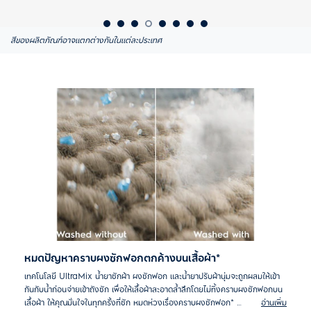
สีของผลิตภัณฑ์อาจแตกต่างกันในแต่ละประเทศ
หมดปัญหาคราบผงซักฟอกตกค้างบนเสื้อผ้า*
เทคโนโลยี UltraMix น้ำยาซักผ้า ผงซักฟอก และน้ำยาปรับผ้านุ่มจะถูกผสมให้เข้า
กันกับน้ำก่อนจ่ายเข้าถังซัก เพื่อให้เสื้อผ้าสะอาดล้ำลึกโดยไม่ทิ้งคราบผงซักฟอกบน
เสื้อผ้า ให้คุณมั่นใจในทุกครั้งที่ซัก หมดห่วงเรื่องคราบผงซักฟอก*
อ่านเพิ่ม