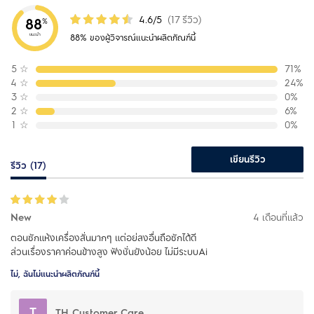
4.6/5
(17 รีวิว)
88
%
แนะนำ
88% ของผู้วิจารณ์แนะนำผลิตภัณฑ์นี้
5
☆
71%
4
☆
24%
3
☆
0%
2
☆
6%
1
☆
0%
เขียนรีวิว
รีวิว (17)
New
4 เดือนที่แล้ว
ตอนซักแห้งเครื่องสั่นมากๆ แต่อย่สงอื่นถือซักได้ดี
ส่วนเรื่องราคาค่อนข้างสูง ฟังชั่นยังน้อย ไม่มีระบบAi
ไม่, ฉันไม่แนะนำผลิตภัณฑ์นี้
T
TH Customer Care