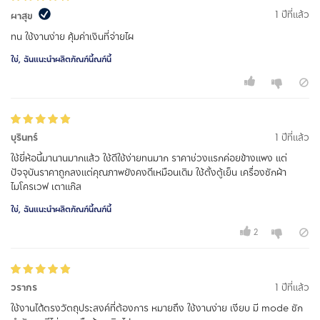
1 ปีที่แล้ว
ผาสุข
ทน ใช้งานง่าย คุ้มค่าเงินที่จ่ายไผ
ใช่, ฉันแนะนำผลิตภัณฑ์นี้ณฑ์นี้
บุรินทร์
1 ปีที่แล้ว
ใช้ยี่ห้อนี้มานานมากแล้ว ใช้ดีใช้ง่ายทนมาก ราคาช่วงแรกค่อยข้างแพง แต่
ปัจจุบันราคาถูกลงแต่คุณภาพยังคงดีเหมือนเดิม ใช้ตั้งตู้เย็น เครื่องซักผ้า
ไมโครเวฟ เตาแก๊ส
ใช่, ฉันแนะนำผลิตภัณฑ์นี้ณฑ์นี้
2
วรากร
1 ปีที่แล้ว
ใช้งานได้ตรงวัตถุประสงค์ที่ต้องการ หมายถึง ใช้งานง่าย เงียบ มี mode ซัก