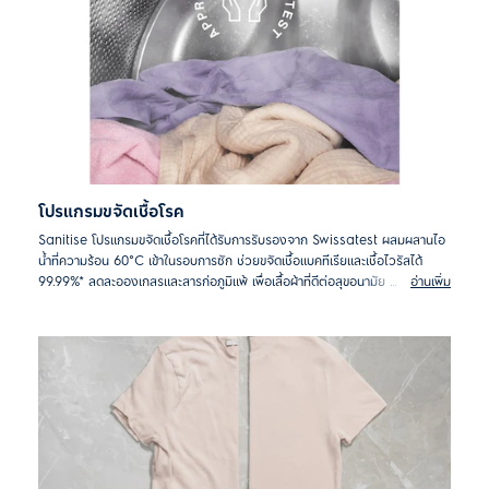
โปรแกรมขจัดเชื้อโรค
Sanitise โปรแกรมขจัดเชื้อโรคที่ได้รับการรับรองจาก Swissatest ผสมผสานไอ
น้ำที่ความร้อน 60°C เข้าในรอบการซัก ช่วยขจัดเชื้อแบคทีเรียและเชื้อไวรัสได้
99.99%* ลดละอองเกสรและสารก่อภูมิแพ้ เพื่อเสื้อผ้าที่ดีต่อสุขอนามัย
อ่านเพิ่ม
*ทดสอบกับเชื้อโรค Candida albicans, MS2 Bacteriophage และ Escherichia
coli โดยสถาบันภายนอก Swissatest Testmaterialien AG ปี 2021 ("หมายเลขการ
ทดสอบ 202120117, 20232072")