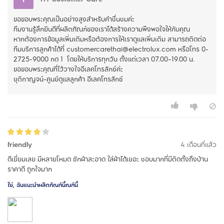
ขอขอบพระคุณเป็นอย่างสูงสำหรับคำชื่นชมค่ะ
ทีมงานรู้สึกยินดีที่ผลิตภัณฑ์ของเราได้สร้างความพึงพอใจให้กับคุณ
หากต้องการข้อมูลเพิ่มเติมหรือต้องการให้เราดูแลเพิ่มเติม สามารถติดต่อ
ทีมบริการลูกค้าได้ที่ customercarethai@electrolux.com หรือโทร 0-
2725-9000 กด 1 โดยให้บริการทุกวัน ตั้งแต่เวลา 07.00–19.00 น.
ขอขอบพระคุณที่ไว้วางใจอีเลคโทรลักซ์ค่ะ
ชุติกาญจน์-ศูนย์ดูแลลูกค้า อีเลคโทรลักซ์
friendly
4 เดือนที่แล้ว
ดีเยี่ยมเลย มีหลายโหมด ซักผ้าสะอาด ใส่ผ้าได้เยอะ ชอบมากที่มีติดตั้งถึงบ้าน
ราคาดี ถูกใจมาก
ใช่, ฉันแนะนำผลิตภัณฑ์นี้ณฑ์นี้