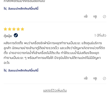
กำลังพอดีไม่มากหรือน้อยเกินไป
ใช่, ฉันแนะนำผลิตภัณฑ์นี้ณฑ์นี้
1 ปีที่แล้ว
ตุ้ยนุ้ย
หลังการติดตั้ง พบว่าเครื่องซักผ้ามีการหยุดทำงานเป็นระยะ แจ้งศูนย์บริการ
ลูกค้า นัดหมายช่างเข้ามาดูได้อย่างรวดเร็ว และแจ้งว่าปัญหาเกิดจากช่วงที่ติด
ตั้ง ช่างอาจวางท่อน้ำที่เข้าเครื่องไม่ได้ระดับ ทำให้ระบบน้ำไม่เสถียรจึงหยุด
ทำงานเป็นระยะ ๆ พร้อมทำการแก้ไขให้ ปัจจุบันใช้งานได้ตามปกติไม่มีปัญหา
อะไร
ใช่, ฉันแนะนำผลิตภัณฑ์นี้ณฑ์นี้
แสดงรีวิวเพิ่มเติม