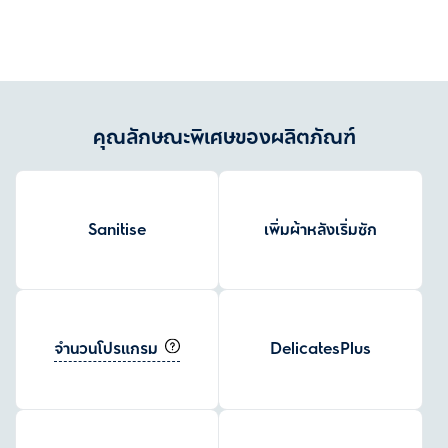
ยูนิเวอร์แซลแบบดั้งเดิมถึง 80%*
*มอเตอร์อินเวอร์เตอร์ของรุ่น (EWF8024BDWA) เปรียบเทียบกับมอเตอร์ยูนิเวอร์
แซลของรุ่น (EWF8025EQWA).
คุณลักษณะพิเศษของผลิตภัณฑ์
Sanitise
เพิ่มผ้าหลังเริ่มซัก
จำนวนโปรแกรม
DelicatesPlus