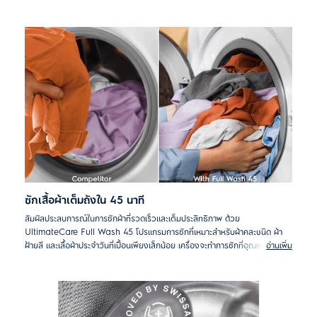
*ทดสอบกับการซักเสื้อผ้าคละชนิด 3 กก. และใช้ปริมาณผงซักฟอกตามคำแนะนำ โดย
ผลลัพธ์อาจแตกต่างกันตามปริมาณของเสื้อผ้า ชนิดของผงซักฟอก และความกระด้าง
ของน้ำ
ซักเสื้อผ้าเต็มถังใน 45 นาที
สัมผัสประสบการณ์ในการซักผ้าที่รวดเร็วและเต็มประสิทธิภาพ ด้วย
UltimateCare Full Wash 45 โปรแกรมการซักที่เหมาะสำหรับผ้าคละชนิด ผ้า
ฝ้ายสี และเสื้อผ้าประจำวันที่เปื้อนเพียงเล็กน้อย เครื่องจะทำการซักที่อุณหภูมิน้ำ
อ่านเพิ่ม
30°C เป็นเวลา 45 นาที เร็วและประหยัดพลังงาน พร้อมถนอมเสื้อผ้าด้วยการซักที่
อุณหภูมิต่ำ
*เมื่อเปรียบเทียบโปรแกรม FullWash 45 กับ โปรแกรม Cotton 40°C ที่มีระยะเวลา
ซักนานกว่า