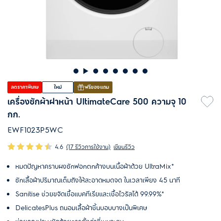
ลดราคาพิเศษ
ใหม่
ฟรีของแถม
เครื่องซักผ้าฝาหน้า UltimateCare 500 ความจุ 10
กก.
EWF1023P5WC
4.6
(17 รีวิวการใช้งาน)
เขียนรีวิว
หมดปัญหาคราบผงซักฟอกตกค้างบนเนื้อผ้าด้วย UltraMix*
ซักเสื้อผ้าปริมาณเต็มถังให้สะอาดหมดจด ในเวลาเพียง 45 นาที
Sanitise ช่วยขจัดเชื้อแบคทีเรียและเชื้อไวรัสได้ 99.99%*
DelicatesPlus ถนอมเสื้อผ้าชิ้นบอบบางเป็นพิเศษ