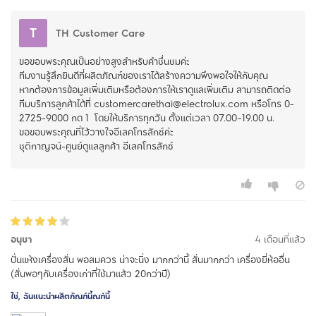
T
TH Customer Care
ขอขอบพระคุณเป็นอย่างสูงสำหรับคำชื่นชมค่ะ
ทีมงานรู้สึกยินดีที่ผลิตภัณฑ์ของเราได้สร้างความพึงพอใจให้กับคุณ
หากต้องการข้อมูลเพิ่มเติมหรือต้องการให้เราดูแลเพิ่มเติม สามารถติดต่อ
ทีมบริการลูกค้าได้ที่ customercarethai@electrolux.com หรือโทร 0-
2725-9000 กด 1 โดยให้บริการทุกวัน ตั้งแต่เวลา 07.00–19.00 น.
ขอขอบพระคุณที่ไว้วางใจอีเลคโทรลักซ์ค่ะ
ชุติกาญจน์-ศูนย์ดูแลลูกค้า อีเลคโทรลักซ์
อนุชา
4 เดือนที่แล้ว
ปั่นแห้งเครื่องสั่น พอสมควร น่าจะนิ่ง มากกว่านี้ สั่นมากกว่า เครื่องยี่ห้ออื่น
(สั่นพอๆกับเครื่องเก่าที่ใช้มาแล้ว 20กว่าปี)
ใช่, ฉันแนะนำผลิตภัณฑ์นี้ณฑ์นี้