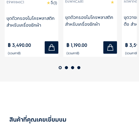
E4WHCAR1
N1WYHS
E9WHMIC1
(1)
ชุดตัวกรองไมโครพลาสติก
ชุดวางซ้
ชุดตัวกรองไมโครพลาสติก
สำหรับเครื่องซักผ้า
ดึง สำหร
สำหรับเครื่องซักผ้า
เครื่อง
ร้อน
฿ 3,490.00
฿ 1,190.00
฿ 3,59
(รวมภาษี)
(รวมภาษี)
(รวมภาษี)
สินค้าที่คุณเคยเยี่ยมชม