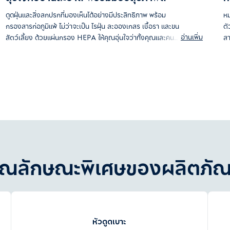
ดูดฝุ่นและสิ่งสกปรกที่มองเห็นได้อย่างมีประสิทธิภาพ พร้อม
หม
กรองสารก่อภูมิแพ้ ไม่ว่าจะเป็น ไรฝุ่น ละอองเกสร เชื้อรา และขน
ตั
อ่านเพิ่ม
สัตว์เลี้ยง ด้วยแผ่นกรอง HEPA ให้คุณอุ่นใจว่าทั้งคุณและคนที่
สา
คุณรัก อยู่ในบ้านที่สะอาดและถูกสุขอนามัย
ุณลักษณะพิเศษของผลิตภัณ
หัวดูดเบาะ