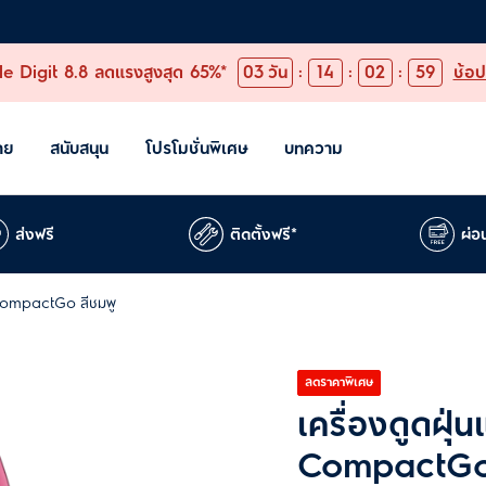
e Digit 8.8 ลดแรงสูงสุด 65%*
03
วัน
:
14
:
02
:
58
ช้อป
าย
สนับสนุน
โปรโมชั่นพิเศษ
บทความ
ส่งฟรี
ติดตั้งฟรี*
ผ่อ
่น CompactGo สีชมพู
ลดราคาพิเศษ
เครื่องดูดฝุ่น
CompactGo 