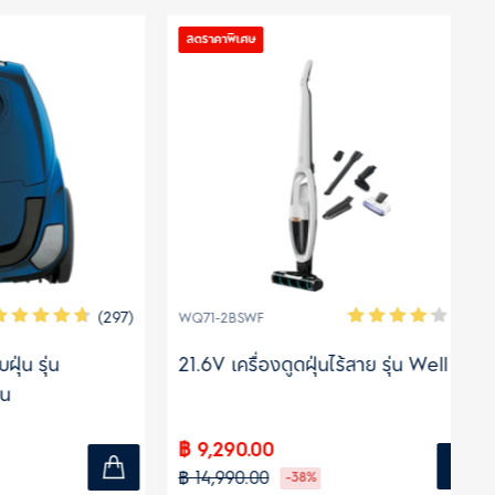
ลดราคาพิเศษ
ลด
(297)
(36)
WQ71-2BSWF
WQ
น
21.6V เครื่องดูดฝุ่นไร้สาย รุ่น Well Q7P
18
฿ 9,290.00
฿ 
฿ 14,990.00
฿ 
-38%