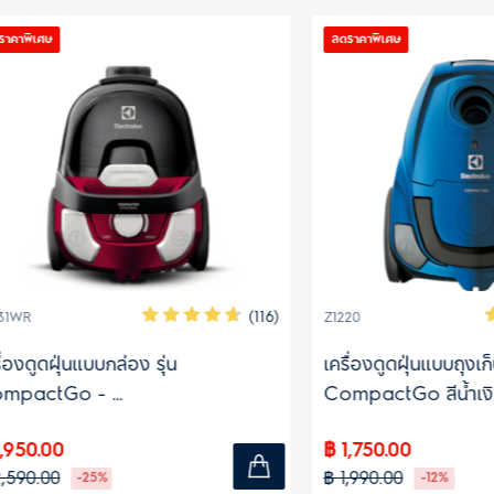
ลดราคาพิเศษ
(116)
Z1220
ฝุ่นแบบกล่อง รุ่น
เครื่องดูดฝุ่นแบบถุงเก็บฝุ่น รุ่
tGo -
CompactGo สีน้ำเงิน
00
฿ 1,750.00
0
฿ 1,990.00
-25%
-12%