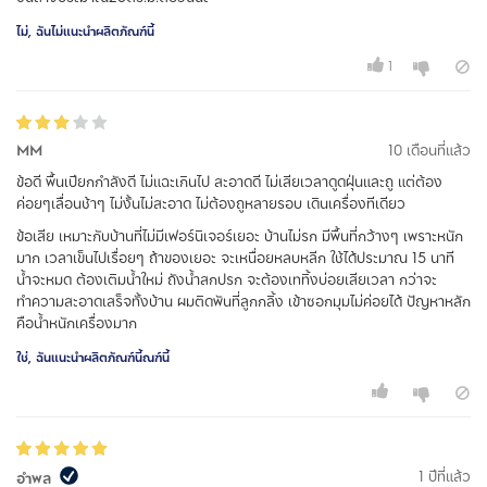
ไม่, ฉันไม่แนะนำผลิตภัณฑ์นี้
1
MM
10 เดือนที่แล้ว
ข้อดี พื้นเปียกกำลังดี ไม่แฉะเกินไป สะอาดดี ไม่เสียเวลาดูดฝุ่นและถู แต่ต้อง
ค่อยๆเลื่อนช้าๆ ไม่งั้นไม่สะอาด ไม่ต้องถูหลายรอบ เดินเครื่องทีเดียว
ข้อเสีย เหมาะกับบ้านที่ไม่มีเฟอร์นิเจอร์เยอะ บ้านไม่รก มีพื้นที่กว้างๆ เพราะหนัก
มาก เวลาเข็นไปเรื่อยๆ ถ้าของเยอะ จะเหนื่อยหลบหลีก ใช้ได้ประมาณ 15 นาที
น้ำจะหมด ต้องเติมน้ำใหม่ ถังน้ำสกปรก จะต้องเททิ้งบ่อยเสียเวลา กว่าจะ
ทำความสะอาดเสร็จทั้งบ้าน ผมติดพันที่ลูกกลิ้ง เข้าซอกมุมไม่ค่อยได้ ปัญหาหลัก
คือน้ำหนักเครื่องมาก
ใช่, ฉันแนะนำผลิตภัณฑ์นี้ณฑ์นี้
1 ปีที่แล้ว
อำพล