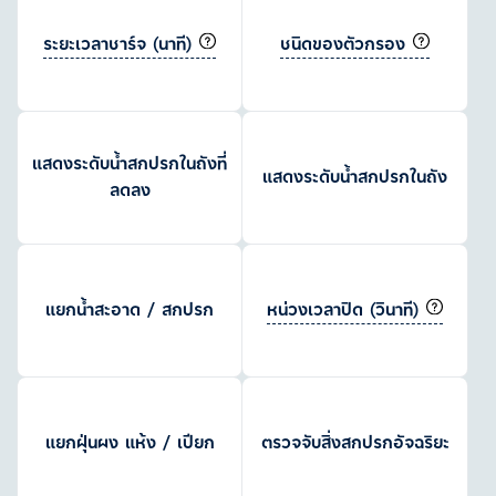
ระยะเวลาชาร์จ (นาที)
ชนิดของตัวกรอง
แสดงระดับน้ำสกปรกในถังที่
แสดงระดับน้ำสกปรกในถัง
ลดลง
หน่วงเวลาปิด (วินาที)
แยกน้ำสะอาด / สกปรก
แยกฝุ่นผง แห้ง / เปียก
ตรวจจับสิ่งสกปรกอัจฉริยะ