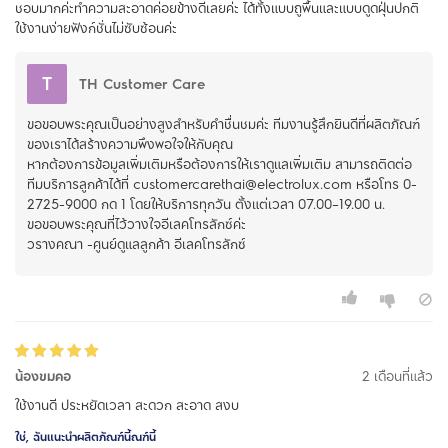
ชอบมากค่ะทำความสะอาดค่อยข้างดีเลยค่ะ ได้ทั้งแบบถูพื้นและแบบดูดฝุ่นปกติ
ใช้งานง่ายฟังก์ชั่นไม่ซับซ้อนค่ะ
T
TH Customer Care
ขอขอบพระคุณเป็นอย่างสูงสำหรับคำชื่นชมค่ะ ทีมงานรู้สึกยินดีที่ผลิตภัณฑ์
ของเราได้สร้างความพึงพอใจให้กับคุณ
หากต้องการข้อมูลเพิ่มเติมหรือต้องการให้เราดูแลเพิ่มเติม สามารถติดต่อ
ทีมบริการลูกค้าได้ที่ customercarethai@electrolux.com หรือโทร 0-
2725-9000 กด 1 โดยให้บริการทุกวัน ตั้งแต่เวลา 07.00–19.00 น.
ขอขอบพระคุณที่ไว้วางใจอีเลคโทรลักซ์ค่ะ
น้องขมคอ
2 เดือนที่แล้ว
ใช้งานดี ประหยัดเวลา สะดวก สะอาด สงบ
ใช่, ฉันแนะนำผลิตภัณฑ์นี้ณฑ์นี้