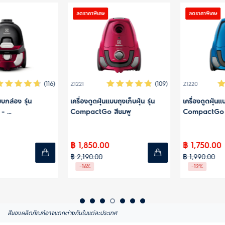
ลดราคาพิเศษ
ลดราคาพิเศษ
(109)
(297)
Z1220
WQ71-2BSWF
 รุ่น
เครื่องดูดฝุ่นแบบถุงเก็บฝุ่น รุ่น
21.6V เครื่องดูดฝุ่นไร้สาย
CompactGo สีน้ำเงิน
Q7P
฿ 1,750.00
฿ 9,290.00
฿ 1,990.00
฿ 14,990.00
-12%
-38%
สีของผลิตภัณฑ์อาจแตกต่างกันในแต่ละประเทศ