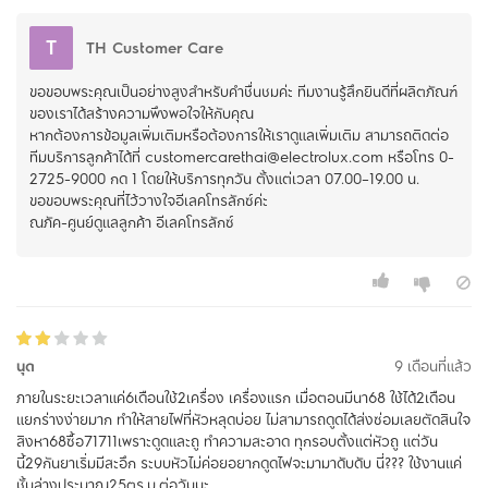
T
TH Customer Care
ขอขอบพระคุณเป็นอย่างสูงสำหรับคำชื่นชมค่ะ ทีมงานรู้สึกยินดีที่ผลิตภัณฑ์
ของเราได้สร้างความพึงพอใจให้กับคุณ
หากต้องการข้อมูลเพิ่มเติมหรือต้องการให้เราดูแลเพิ่มเติม สามารถติดต่อ
ทีมบริการลูกค้าได้ที่ customercarethai@electrolux.com หรือโทร 0-
2725-9000 กด 1 โดยให้บริการทุกวัน ตั้งแต่เวลา 07.00–19.00 น.
ขอขอบพระคุณที่ไว้วางใจอีเลคโทรลักซ์ค่ะ
นุด
9 เดือนที่แล้ว
ภายในระยะเวลาแค่6เดือนใช้2เครื่อง เครื่องแรก เมื่อตอนมีนา68 ใช้ได้2เดือน
แยกร่างง่ายมาก ทำให้สายไฟที่หัวหลุดบ่อย ไม่สามารถดูดได้ส่งซ่อมเลยตัดสินใจ
สิงหา68ซื้อ71711เพราะดูดและถู ทำความสะอาด ทุกรอบตั้งแต่หัวถู แต่วัน
นี้29กันยาเริ่มมีสะอึก ระบบหัวไม่ค่อยอยากดูดไฟจะมามาดับดับ นี่??? ใช้งานแค่
ชั้นล่างประมาณ25ตร.ม.ต่อวันนะ