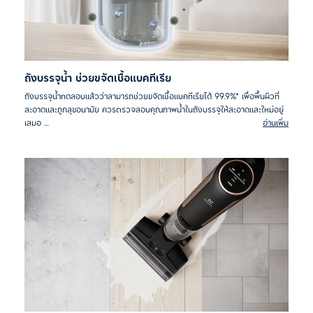
ถังบรรจุน้ำ ช่วยขจัดเชื้อแบคทีเรีย
ถังบรรจุน้ำทดสอบแล้วว่าสามารถช่วยขจัดเชื้อแบคทีเรียได้ 99.9%* เพื่อพื้นผิวที่
สะอาดและถูกสุขอนามัย ควรตรวจสอบคุณภาพน้ำในถังบรรจุให้สะอาดและใหม่อยู่
เสมอ
อ่านเพิ่ม
*จากการทดสอบนอกองค์กรกับแบคทีเรียชนิด Escherichia Colii,
Staphylococcus Aureus