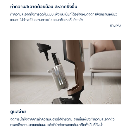
ทำความสะอาดด้วยม็อบ สะอาดยิ่งขึ้น
ทำความสะอาดทั้งการดูดฝุ่นแบบแห้งและเปียกได้อย่างหมดจด* ขจัดคราบเหนียว
เหนอะ ไม่ว่าจะเป็นคราบกาแฟ ซอสมะเขือเทศที่แห้งกรัง
อ่านเพิ่ม
*จากการทดสอบภายใน กับคราบกาแฟ ทิ้งไว้ 24 และ 2 ชั่วโมงตามลำดับ
ดูแลง่าย
จัดการน้ำทิ้งจากการทำความสะอาดได้ง่ายดาย จากนั้นเพียงทำความสะอาดตัว
กรองสิ่งสกปรกและเส้นผม แล้วก็นำตัวกรองกลับมาติดตั้งคืนที่ถังน้ำ