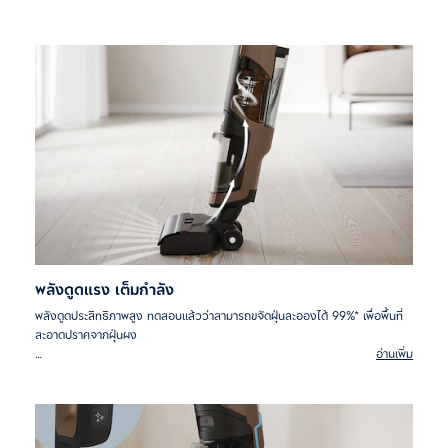
พลังดูดแรง เต็มกำลัง
พลังดูดประสิทธิภาพสูง ทดสอบแล้วว่าสามารถขจัดฝุ่นละอองได้ 99%* เพื่อพื้นที่
สะอาดปราศจากฝุ่นผง
อ่านเพิ่ม
*จากการทดสอบภายใน โดยฝุ่นละอองขนาด 3-7 ไมโครเมตร ทดสอบกับ
เมล็ดข้าวสาร และขนาด M3 ทดสอบกับถั่วและน็อต