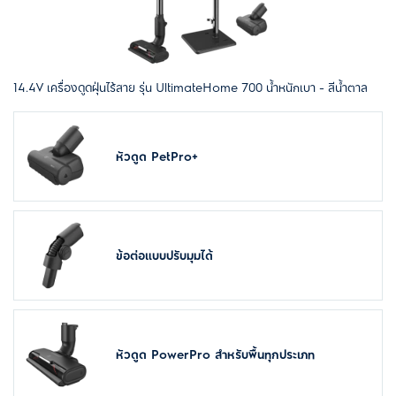
14.4V เครื่องดูดฝุ่นไร้สาย รุ่น UltimateHome 700 น้ำหนักเบา - สีน้ำตาล
หัวดูด PetPro+
ข้อต่อแบบปรับมุมได้
หัวดูด PowerPro สำหรับพื้นทุกประเภท