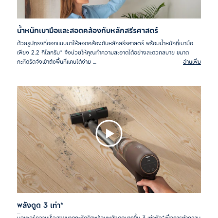
น้ำหนักเบามือและสอดคล้องกับหลักสรีรศาสตร์
ด้วยรูปทรงที่ออกแบบมาให้สอดคล้องกับหลักสรีรศาสตร์ พร้อมน้ำหนักที่เบามือ
เพียง 2.2 กิโลกรัม* จึงช่วยให้คุณทำความสะอาดได้อย่างสะดวกสบาย ขนาด
กะทัดรัดจึงเข้าถึงพื้นที่แคบได้ง่าย
อ่านเพิ่ม
*ตรวจวัดโดยหน่วยจากภายในอีเลคโทรลักซ์ รวมตัวเครื่องพร้อมหัวดูด
PowerPro
พลังดูด 3 เท่า*