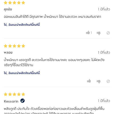
ศุภชัย
1 ปีที่แล้ว
ออกแบบสินค้าได้ดี มีคุณภาพ น้ำหนักเบา ใช้งานสะดวก เหมาะสมกับราคา
ใช่, ฉันแนะนำผลิตภัณฑ์นี้ณฑ์นี้
1
พลอย
1 ปีที่แล้ว
น้ำหนักเบา แรงดูดดี สะดวกในการใช้งานมากคะ ชอบมากๆเลยคะ ไม่ผิดหวัง
จริงๆที่ซื้อมาไว้ใช้งาน
ใช่, ฉันแนะนำผลิตภัณฑ์นี้ณฑ์นี้
1 ปีที่แล้ว
Kessarin
พลังดูดดี ประทับใจ ตัวเครื่องพอต่อท่อยาวและหัวเหลี่ยมสำหรับดูดฝุ่นที่พื้น
อาจจะหนักไปหน่อย เปิดแรงปกติ ใช้ได้นานพอควร แบตค่อนข้างอึด