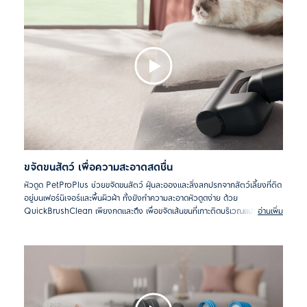
ขจัดขนสัตว์ เพื่อความสะอาดสดชื่น
หัวดูด PetProPlus ช่วยขจัดขนสัตว์ ฝุ่นละอองและสิ่งสกปรกจากสัตว์เลี้ยงที่ติด
อยู่บนเฟอร์นิเจอร์และพื้นผิวผ้า ทั้งยังทำความสะอาดหัวดูดง่าย ด้วย
QuickBrushClean เพียงกดและดึง เพื่อขจัดเส้นขนที่เกาะติดบริเวณแปรงหมุน
อ่านเพิ่ม
ได้รวดเร็วด้วย