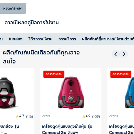
หยุดการผลิต
ดาวน์โหลดคู่มือการใช้งาน
ุณ
ในกล่อง
รีวิวการใช้งาน
การบริการ
ผลิตภัณฑ์ที่สามารถใช้งานด้วยก
ผลิตภัณฑ์ชนิดเดียวกันที่คุณอาจ
สนใจ
ลดราคาพิเศษ
ลดราคาพิเศษ
4.9
4.8
(109)
Z1220
(297)
WQ71-2BSWF
งเก็บฝุ่น รุ่น
เครื่องดูดฝุ่นแบบถุงเก็บฝุ่น รุ่น
21.6V เครื่องดูดฝุ
มพู
CompactGo สีน้ำเงิน
Q7P