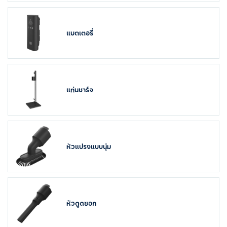
แบตเตอรี่
แท่นชาร์จ
หัวแปรงแบบนุ่ม
หัวดูดซอก