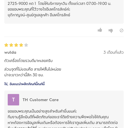
2725-9000 กด 1 โดยให้บริการทุกวัน ตั้งแต่เวลา 07.00–19.00 น.
ขอขอบพระคุณที่ไว้วางใจอีเลคโทรลักซ์ค่ะ
ชุติกาญจน์-ศูนย์ดูแลลูกค้า อีเลคโทรลักซ์
wutda
3 เดือนที่แล้ว
ตัวเครื่องโดยรวมดีมากเลยครับ
ส่วนจุดที่ไม่ชอบคือ สายไฟสั้นไปหน่อย
น่าจะยาวกว่านี้สัก 30 ซม.
ใช่, ฉันแนะนำผลิตภัณฑ์นี้ณฑ์นี้
T
TH Customer Care
ขอขอบพระคุณเป็นอย่างสูงสำหรับคำชื่นชมค่ะ
ทีมงานรู้สึกยินดีที่ผลิตภัณฑ์ของเราได้สร้างความพึงพอใจให้กับคุณ
หากต้องการข้อมูลเพิ่มเติมหรือต้องการให้เราดูแลเพิ่มเติม สามารถติดต่อ