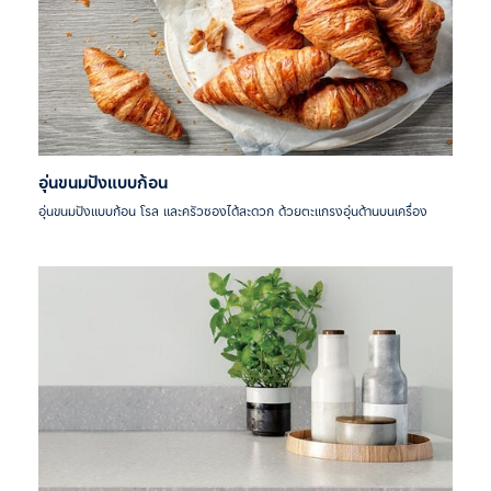
อุ่นขนมปังแบบก้อน
อุ่นขนมปังแบบก้อน โรล และครัวซองได้สะดวก ด้วยตะแกรงอุ่นด้านบนเครื่อง