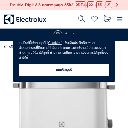
:
:
:
Double Digit 8.8 ลดแรงสูงสุด 65%*
03
วัน
22
53
21
ส่งฟรี
เวปไซต์นี้ใช้งานคุกกี้ (
Cookies
) เพื่อเพิ่มประสิทธิภาพและ
กลับ
เตาอบขนาดเล็ก& เครื่องปิ้งขนมปัง
ประสบการณ์ที่ดีในการใช้เว็บไซต์ โดยการเข้าใช้งานเว็บไซต์ของเรา
ท่านตกลงให้เราใช้คุกกี้ ท่านสามารถศึกษารายละเอียดการใช้คุกกี้ของ
เราได้ที่
ยอมรับคุกกี้