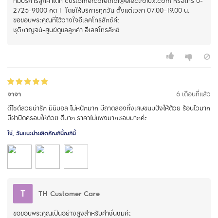
ทีมบริการลูกค้าได้ที่ customercarethai@electrolux.com หรือโทร 0-
2725-9000 กด 1 โดยให้บริการทุกวัน ตั้งแต่เวลา 07.00–19.00 น.
ขอขอบพระคุณที่ไว้วางใจอีเลคโทรลักซ์ค่ะ
ชุติกาญจน์-ศูนย์ดูแลลูกค้า อีเลคโทรลักซ์
จาจา
6 เดือนที่แล้ว
ดีไซด์สวยน่ารัก มินิมอล ไม่หนักมาก มีถาดลองทิ้งเศษขนมปังให้ด้วย ร้อนไวมาก
มีฝาปิดครอบให้ด้วย ดีมาก ราคาไม่แพงมากชอบมากค่ะ
ใช่, ฉันแนะนำผลิตภัณฑ์นี้ณฑ์นี้
T
TH Customer Care
ขอขอบพระคุณเป็นอย่างสูงสำหรับคำชื่นชมค่ะ