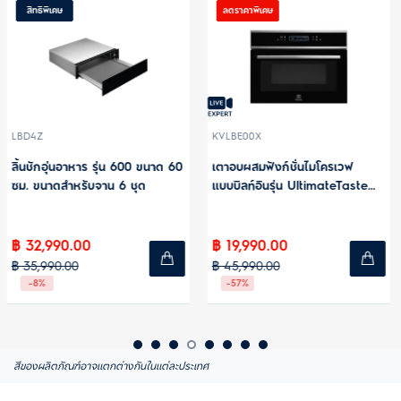
ลดราคาพิเศษ
สิทธิพิเศษ
KVLBE00X
KVLAE2XH
ด 60
เตาอบผสมฟังก์ชั่นไมโครเวฟ
60cm 800 CombiQuick
แบบบิลท์อินรุ่น UltimateTaste
ไมโครเวฟ ระบบ ย่าง กับ 44L
500
ความจุ
ขนาด 60 ซม. ความจุ 43 ลิตร
฿ 19,990.00
฿ 35,990.00
฿ 45,990.00
฿ 39,990.00
-57%
-10%
สีของผลิตภัณฑ์อาจแตกต่างกันในแต่ละประเทศ