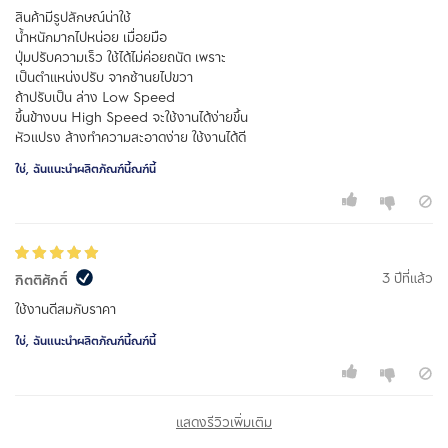
สินค้ามีรูปลักษณ์น่าใช้
น้ำหนักมากไปหน่อย เมื่อยมือ
ปุ่มปรับความเร็ว ใช้ได้ไม่ค่อยถนัด เพราะ
เป็นตำแหน่งปรับ จากซ้านยไปขวา
ถ้าปรับเป็น ล่าง Low Speed
ขึ้นข้างบน High Speed จะใช้งานได้ง่ายขึ้น
หัวแปรง ล้างทำความสะอาดง่าย ใช้งานได้ดี
ใช่, ฉันแนะนำผลิตภัณฑ์นี้ณฑ์นี้
3 ปีที่แล้ว
กิตติศักดิ์
ใช้งานดีสมกับราคา
ใช่, ฉันแนะนำผลิตภัณฑ์นี้ณฑ์นี้
แสดงรีวิวเพิ่มเติม