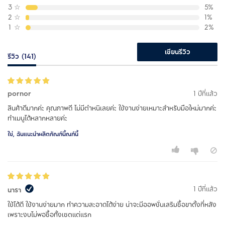
3
☆
5%
2
☆
1%
1
☆
2%
เขียนรีวิว
รีวิว (141)
pornor
1 ปีที่แล้ว
สินค้าดีมากค่ะ คุณภาพดี ไม่มีตำหนิเลยค่ะ ใช้งานง่ายเหมาะสำหรับมือใหม่มากค่ะ
ทำเมนูได้หลากหลายค่ะ
ใช่, ฉันแนะนำผลิตภัณฑ์นี้ณฑ์นี้
1 ปีที่แล้ว
นารา
ใช้ได้ดี ใช้งานง่ายมาก ทำความสะอาดได้ง่าย น่าจะมีออพชั่นเสริมซื้อขาตั้งที่หลัง
เพราะงบไม่พอซื้อทั้งเซตแต่แรก