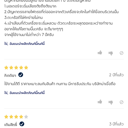
ปัญหาที่มีก็ยังมีอยู่คือ ใช้งานไปได้ซัก 1 ปี จะเกิดปัญหาคือ
1.มอเตอร์จะเริ่มเสียงดังถึงดังมาก
2.ปํญหาตรงสายไฟตรงที่ต่อออกจากตัวเครื่องจะหักในทำให้ช็อตบริเวณนั้น
3.ตะกร้อตีไข่หักง่ายไม่ทน
4.เบ้าเสียบที่ตัวเครื่องจะเริ่มหลวม ตัวตะกร้อจะหลุดออกระหว่างทำงาน
อยากให้แก้ไขตามนี้นะครับ จะดีมากๆๆๆ
จากผู้ใช้งานมาไม่ต่ำกว่า 7 ปีครับ
ใช่, ฉันแนะนำผลิตภัณฑ์นี้ณฑ์นี้
2 ปีที่แล้ว
กิตติยา
ใช้งานได้ดี ราคาเหมาะสมกับสินค้า ทนทาน มีการรับประกัน บริษัทน่าเชื่อถือ
ใช่, ฉันแนะนำผลิตภัณฑ์นี้ณฑ์นี้
3 ปีที่แล้ว
เติมสิทธิ์