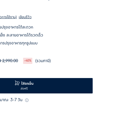
ิวการใช้งาน)
เขียนรีวิว
ารปรุงอาหารได้สะดวก
ข็ง ละลายอาหารได้รวดเร็ว
บการปรุงอาหารทุกรูปแบบ
฿ 2,990.00
(รวมภาษี)
-40%
ใส่รถเข็น
ส่งฟรี
ะมาณ: 3-7 วัน