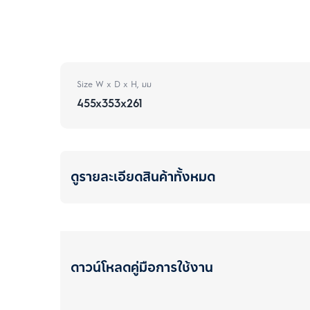
Size W x D x H, มม
455x353x261
ดูรายละเอียดสินค้าทั้งหมด
ดาวน์โหลดคู่มือการใช้งาน