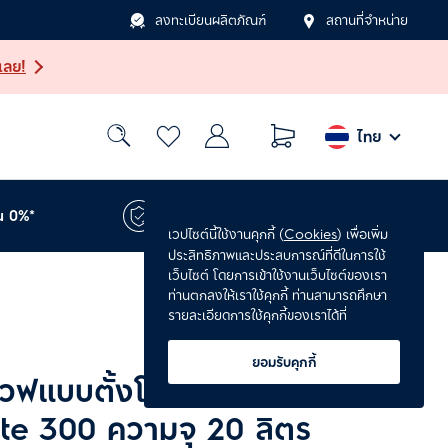
ลงทะเบียนผลิตภัณฑ์
สถานที่จำหน่าย
เลย!
ไทย
น 0%*
รับประกันเพิ่ม 1 ปี*
เวปไซต์นี้ใช้งานคุกกี้ (
Cookies
) เพื่อเพิ่ม
ประสิทธิภาพและประสบการณ์ที่ดีในการใช้
เว็บไซต์ โดยการเข้าใช้งานเว็บไซต์ของเรา
ท่านตกลงให้เราใช้คุกกี้ ท่านสามารถศึกษา
รายละเอียดการใช้คุกกี้ของเราได้ที่
ยอมรับคุกกี้
วฟแบบตั้งโต๊ะ
te 300 ความจุ 20 ลิตร