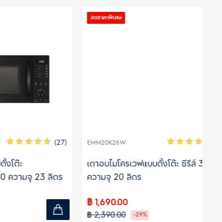
ลดราคาพิเศษ
ลด
(27)
(5)
EMM20K26W
EM
เตาอบไมโครเวฟแบบตั้งโต๊ะ ซีรีส์ 300
เต
 23 ลิตร
ความจุ 20 ลิตร
โต
ลิ
฿ 1,690.00
฿ 
฿ 2,390.00
฿ 
-29%