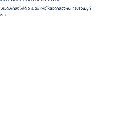
ับระดับกำลังไฟได้ 5 ระดับ เพื่อให้สอดคล้องกับการปรุงเมนูที่
้องการ