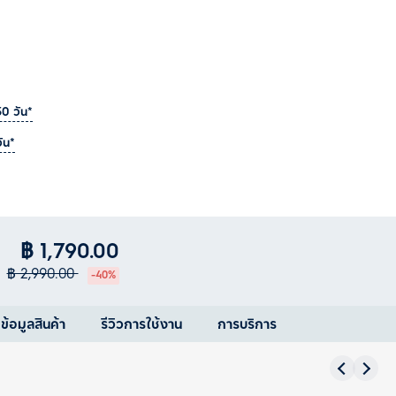
30 วัน*
ัน*
฿ 1,790.00
฿ 2,990.00
-40%
ข้อมูลสินค้า
รีวิวการใช้งาน
การบริการ