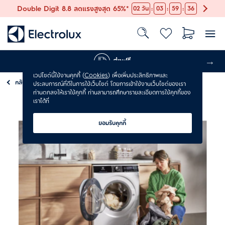
:
:
:
Double Digit 8.8 ลดแรงสูงสุด 65%*
02
วัน
03
59
35
ส่งฟรี
เวปไซต์นี้ใช้งานคุกกี้ (
Cookies
) เพื่อเพิ่มประสิทธิภาพและ
กลับ
บริการติดตั้ง
ประสบการณ์ที่ดีในการใช้เว็บไซต์ โดยการเข้าใช้งานเว็บไซต์ของเรา
ท่านตกลงให้เราใช้คุกกี้ ท่านสามารถศึกษารายละเอียดการใช้คุกกี้ของ
เราได้ที่
ยอมรับคุกกี้