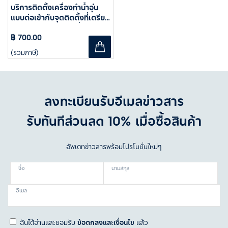
บริการติดตั้งเครื่องทำน้ำอุ่น
แบบต่อเข้ากับจุดติดตั้งที่เตรียม
ไว้แล้วหรือทดแทนเครื่องเดิม
(Plug-In)
฿ 700.00
(รวมภาษี)
ลงทะเบียนรับอีเมลข่าวสาร
รับทันทีส่วนลด 10% เมื่อซื้อสินค้า
อัพเดทข่าวสารพร้อมโปรโมชั่นใหม่ๆ
ชื่อ
นามสกุล
อีเมล
ฉันได้อ่านและยอมรับ
ข้อตกลงและเงื่อนไข
แล้ว