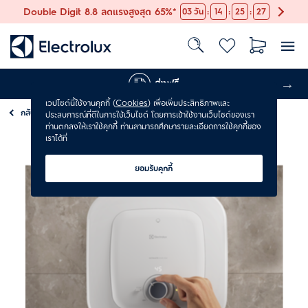
:
:
:
Double Digit 8.8 ลดแรงสูงสุด 65%*
03
วัน
14
25
26
ส่งฟรี
เวปไซต์นี้ใช้งานคุกกี้ (
Cookies
) เพื่อเพิ่มประสิทธิภาพและ
กลับ
บริการติดตั้ง
ประสบการณ์ที่ดีในการใช้เว็บไซต์ โดยการเข้าใช้งานเว็บไซต์ของเรา
ท่านตกลงให้เราใช้คุกกี้ ท่านสามารถศึกษารายละเอียดการใช้คุกกี้ของ
เราได้ที่
ยอมรับคุกกี้