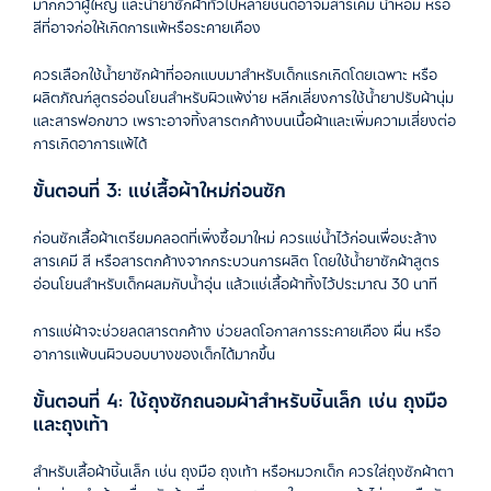
มากกว่าผู้ใหญ่ และน้ำยาซักผ้าทั่วไปหลายชนิดอาจมีสารเคมี น้ำหอม หรือ
สีที่อาจก่อให้เกิดการแพ้หรือระคายเคือง
ควรเลือกใช้น้ำยาซักผ้าที่ออกแบบมาสำหรับเด็กแรกเกิดโดยเฉพาะ หรือ
ผลิตภัณฑ์สูตรอ่อนโยนสำหรับผิวแพ้ง่าย หลีกเลี่ยงการใช้น้ำยาปรับผ้านุ่ม
และสารฟอกขาว เพราะอาจทิ้งสารตกค้างบนเนื้อผ้าและเพิ่มความเสี่ยงต่อ
การเกิดอาการแพ้ได้
ขั้นตอนที่ 3: แช่เสื้อผ้าใหม่ก่อนซัก
ก่อนซักเสื้อผ้าเตรียมคลอดที่เพิ่งซื้อมาใหม่ ควรแช่น้ำไว้ก่อนเพื่อชะล้าง
สารเคมี สี หรือสารตกค้างจากกระบวนการผลิต โดยใช้น้ำยาซักผ้าสูตร
อ่อนโยนสำหรับเด็กผสมกับน้ำอุ่น แล้วแช่เสื้อผ้าทิ้งไว้ประมาณ 30 นาที
การแช่ผ้าจะช่วยลดสารตกค้าง ช่วยลดโอกาสการระคายเคือง ผื่น หรือ
อาการแพ้บนผิวบอบบางของเด็กได้มากขึ้น
ขั้นตอนที่ 4: ใช้ถุงซักถนอมผ้าสำหรับชิ้นเล็ก เช่น ถุงมือ
และถุงเท้า
สำหรับเสื้อผ้าชิ้นเล็ก เช่น ถุงมือ ถุงเท้า หรือหมวกเด็ก ควรใส่ถุงซักผ้าตา