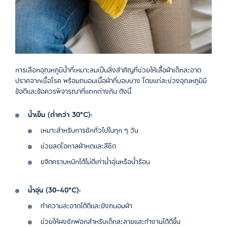
การเลือกอุณหภูมิน้ำที่เหมาะสมเป็นสิ่งสำคัญที่ช่วยให้เสื้อผ้าเด็กสะอาด
ปราศจากเชื้อโรค พร้อมถนอมเนื้อผ้าที่บอบบาง โดยแต่ละช่วงอุณหภูมิมี
ข้อดีและข้อควรพิจารณาที่แตกต่างกัน ดังนี้
น้ำเย็น (ต่ำกว่า 30°C):
เหมาะสำหรับการซักทั่วไปในทุก ๆ วัน
ช่วยลดโอกาสผ้าหดและสีซีด
ขจัดคราบหนักได้ไม่ดีเท่าน้ำอุ่นหรือน้ำร้อน
น้ำอุ่น (30–40°C):
ทำความสะอาดได้ดีและยังถนอมผ้า
ช่วยให้ผงซักฟอกสำหรับเด็กละลายและทำงานได้ดีขึ้น