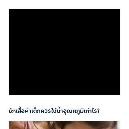
ซักเสื้อผ้าเด็กควรใช้น้ำอุณหภูมิเท่าไร?