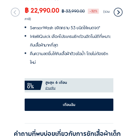
฿ 22,990.00
฿ 25,
฿ 33,990.00
-32%
(รวม
ภาษี)
ภาษี)
SensorWash ขจัดคราบ 53 ชนิดให้หมดจด*
Sensor
IntelliQuick เลือกโปรแกรมซักด่วนอัตโนมัติที่เหมาะ
IntelliQ
กับเสื้อผ้ามากที่สุด
กับเสื้อผ
คืนความสดชื่นให้กับเสื้อผ้าด้วยไอน้ำ โดยไม่ต้องซัก
คืนความส
ใหม่
ใหม่
สูงสุด 6 เดือน
ผ่อน
ผ่อน
0%
0%
อ่านเพิ่ม
เตือนฉัน
คำถามที่พบบ่อยเกี่ยวกับการซักเสื้อผ้าเด็ก