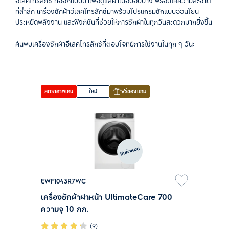
อีเลคโทรลักซ์
ที่ออกแบบมาเพื่อดูแลผ้าเนื้อบอบบาง พร้อมให้ความสะอาด
ที่ล้ำลึก เครื่องซักผ้าอีเลคโทรลักซ์มาพร้อมโปรแกรมซักแบบอ่อนโยน
ประหยัดพลังงาน และฟังก์ชันที่ช่วยให้การซักผ้าในทุกวันสะดวกมากยิ่งขึ้น
ค้นพบเครื่องซักผ้าอีเลคโทรลักซ์ที่ตอบโจทย์การใช้งานในทุก ๆ วัน:
ลดราคาพิเศษ
ใหม่
ฟรีของแถม
ลดราคาพิเศ
สินค้าหมด
EWF1043R7WC
EWF1343
เครื่องซักผ้าฝาหน้า UltimateCare 700
เครื่องซ
ความจุ 10 กก.
ความจุ 
(9)