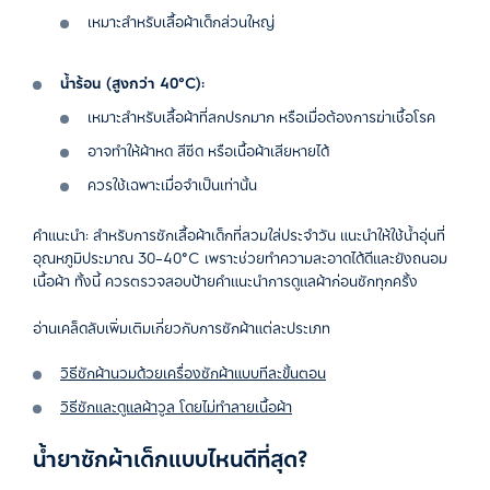
เหมาะสำหรับเสื้อผ้าเด็กส่วนใหญ่
น้ำร้อน (สูงกว่า 40°C):
เหมาะสำหรับเสื้อผ้าที่สกปรกมาก หรือเมื่อต้องการฆ่าเชื้อโรค
อาจทำให้ผ้าหด สีซีด หรือเนื้อผ้าเสียหายได้
ควรใช้เฉพาะเมื่อจำเป็นเท่านั้น
คำแนะนำ: สำหรับการซักเสื้อผ้าเด็กที่สวมใส่ประจำวัน แนะนำให้ใช้น้ำอุ่นที่
อุณหภูมิประมาณ 30–40°C เพราะช่วยทำความสะอาดได้ดีและยังถนอม
เนื้อผ้า ทั้งนี้ ควรตรวจสอบป้ายคำแนะนำการดูแลผ้าก่อนซักทุกครั้ง
อ่านเคล็ดลับเพิ่มเติมเกี่ยวกับการซักผ้าแต่ละประเภท
วิธีซักผ้านวมด้วยเครื่องซักผ้าแบบทีละขั้นตอน
วิธีซักและดูแลผ้าวูล โดยไม่ทำลายเนื้อผ้า
น้ำยาซักผ้าเด็กแบบไหนดีที่สุด?