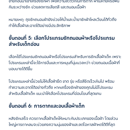
ข่ายก่อนนำเข้าเครื่องซักผ้า เพื่อความสะดวกในการตาก ผ้าไม่หายหรือพัน
กันระหว่างซัก ช่วยลดการเสียดสี และถนอมเนื้อผ้า
หมายเหตุ: ถุงซักถนอมผ้ายังช่วยให้น้ำและน้ำยาซักผ้าไหลเวียนได้ทั่วถึง
ทำให้เสื้อผ้าสะอาดได้อย่างมีประสิทธิภาพ
ขั้นตอนที่ 5: เลือกโปรแกรมซักถนอมผ้าหรือโปรแกรม
สำหรับเด็กอ่อน
เลือกใช้โปรแกรมซักถนอมผ้าหรือโปรแกรมสำหรับการซักเสื้อผ้าเด็ก เพราะ
โปรแกรมเหล่านี้จะใช้การปั่นและการหมุนที่นุ่มนวลกว่า ช่วยถนอมเนื้อผ้าที่
บอบบางได้ดีขึ้น
โปรแกรมเหล่านี้ช่วยไม่ให้เสื้อผ้ายืด ขาด รุ่ย หรือสีซีดเร็วเกินไป พร้อม
ทำความสะอาดได้อย่างทั่วถึง หากเครื่องซักผ้าของคุณไม่มีโปรแกรม
สำหรับเสื้อผ้าเด็ก แนะนำให้เลือกโปรแกรมที่อ่อนโยนที่สุดแทน
ขั้นตอนที่ 6: การตากและอบเสื้อผ้าเด็ก
หลังซักเสร็จ ควรตากเสื้อผ้าเด็กให้เหมาะกับประเภทของเนื้อผ้า โดยส่วน
ใหญ่การตากลมจะช่วยคงความนุ่มของผ้าและลดโอกาสผ้าหดได้ดีที่สุด