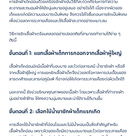
การซักผ้าเด็กอ่อนด้วยเครื่องซักผ้าเป็นวิธีที่สะดวกทั้งในการทำความ
สะอาดและถนอมผ้าให้ยังนุ่มสบายอยู่เสมอ อย่างไรก็ดี เนื่องจากผิวของ
เด็กแรกเกิดมีความบอบบางเป็นพิเศษ จึงควรใส่ใจขั้นตอนการซักเป็นพิเศษ
เพื่อช่วยลดการระคายเคืองและให้เสื้อผ้าสะอาดอย่างเหมาะสม
วิธีการซักเสื้อผ้าเตรียมคลอดอย่างปลอดภัยที่สามารถทำตามได้ง่าย ๆ
ดังนี้
ขั้นตอนที่ 1: แยกเสื้อผ้าเด็กทารกออกจากเสื้อผ้าผู้ใหญ่
เสื้อผ้าเด็กอ่อนมักมีเนื้อผ้าที่บอบบาง และไวต่อสารเคมี น้ำยาซักผ้า หรือสี
จากเสื้อผ้าผู้ใหญ่ การแยกซักเสื้อผ้าเด็กจึงช่วยลดโอกาสการปนเปื้อนของ
สารตกค้างและสารก่อภูมิแพ้ ที่อาจก่อให้เกิดการระคายเคืองต่อผิวเด็กได้
นอกจากนี้ ยังช่วยรักษาคุณภาพของเนื้อผ้า โดยเฉพาะเสื้อผ้าที่ทำจากผ้า
นุ่มอย่างผ้าฝ้าย ให้คงความนุ่มสบายและน่าใช้งานได้นานขึ้น
ขั้นตอนที่ 2: เลือกใช้น้ำยาซักผ้าเด็กแรกเกิด
การเลือกใช้น้ำยาซักผ้าที่อ่อนโยนและไม่มีน้ำหอมเป็นสิ่งสำคัญสำหรับ
เสื้อผ้าเด็กอ่อน เพราะผิวของเด็กมีความบอบบางและไวต่อการระคายเคือง