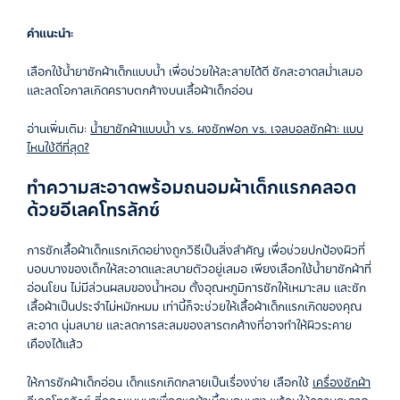
คำแนะนำ:
เลือกใช้น้ำยาซักผ้าเด็กแบบน้ำ เพื่อช่วยให้ละลายได้ดี ซักสะอาดสม่ำเสมอ
และลดโอกาสเกิดคราบตกค้างบนเสื้อผ้าเด็กอ่อน
อ่านเพิ่มเติม:
น้ำยาซักผ้าแบบน้ำ vs. ผงซักฟอก vs. เจลบอลซักผ้า: แบบ
ไหนใช้ดีที่สุด?
ทำความสะอาดพร้อมถนอมผ้าเด็กแรกคลอด
ด้วยอีเลคโทรลักซ์
การซักเสื้อผ้าเด็กแรกเกิดอย่างถูกวิธีเป็นสิ่งสำคัญ เพื่อช่วยปกป้องผิวที่
บอบบางของเด็กให้สะอาดและสบายตัวอยู่เสมอ เพียงเลือกใช้น้ำยาซักผ้าที่
อ่อนโยน ไม่มีส่วนผสมของน้ำหอม ตั้งอุณหภูมิการซักให้เหมาะสม และซัก
เสื้อผ้าเป็นประจำไม่หมักหมม เท่านี้ก็จะช่วยให้เสื้อผ้าเด็กแรกเกิดของคุณ
สะอาด นุ่มสบาย และลดการสะสมของสารตกค้างที่อาจทำให้ผิวระคาย
เคืองได้แล้ว
ให้การซักผ้าเด็กอ่อน เด็กแรกเกิดกลายเป็นเรื่องง่าย เลือกใช้
เครื่องซักผ้า