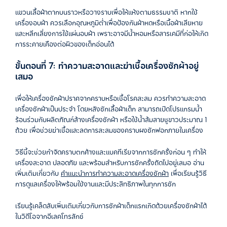
แขวนเสื้อผ้าตากบนราวหรือวางราบเพื่อให้แห้งตามธรรมชาติ หากใช้
เครื่องอบผ้า ควรเลือกอุณหภูมิต่ำเพื่อป้องกันผ้าหดหรือเนื้อผ้าเสียหาย
และหลีกเลี่ยงการใช้แผ่นอบผ้า เพราะอาจมีน้ำหอมหรือสารเคมีที่ก่อให้เกิด
การระคายเคืองต่อผิวของเด็กอ่อนได้
ขั้นตอนที่ 7: ทำความสะอาดและฆ่าเชื้อเครื่องซักผ้าอยู่
เสมอ
เพื่อให้เครื่องซักผ้าปราศจากคราบหรือเชื้อโรคสะสม ควรทำความสะอาด
เครื่องซักผ้าเป็นประจำ โดยหลังซักเสื้อผ้าเด็ก สามารถเปิดโปรแกรมน้ำ
ร้อนร่วมกับผลิตภัณฑ์ล้างเครื่องซักผ้า หรือใช้น้ำส้มสายชูขาวประมาณ 1
ถ้วย เพื่อช่วยฆ่าเชื้อและลดการสะสมของคราบผงซักฟอกภายในเครื่อง
วิธีนี้จะช่วยกำจัดคราบตกค้างและแบคทีเรียจากการซักครั้งก่อน ๆ ทำให้
เครื่องสะอาด ปลอดภัย และพร้อมสำหรับการซักครั้งถัดไปอยู่เสมอ อ่าน
เพิ่มเติมเกี่ยวกับ
คำแนะนำการทำความสะอาดเครื่องซักผ้า
เพื่อเรียนรู้วิธี
การดูแลเครื่องให้พร้อมใช้งานและมีประสิทธิภาพในทุกการซัก
เรียนรู้เคล็ดลับเพิ่มเติมเกี่ยวกับการซักผ้าเด็กแรกเกิดด้วยเครื่องซักผ้าได้
ในวิดีโอจากอีเลคโทรลักซ์