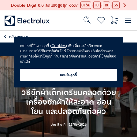
:
:
:
Double Digit 8.8 ลดแรงสูงสุด 65%*
01
วัน
10
18
34
กลับ
บทความ
เวปไซต์นี้ใช้งานคุกกี้ (
Cookies
) เพื่อเพิ่มประสิทธิภาพและ
ส่งฟรี
ประสบการณ์ที่ดีในการใช้เว็บไซต์ โดยการเข้าใช้งานเว็บไซต์ของเรา
ท่านตกลงให้เราใช้คุกกี้ ท่านสามารถศึกษารายละเอียดการใช้คุกกี้ของ
เราได้ที่
ยอมรับคุกกี้
วิธีซักผ้าเด็กเตรียมคลอดด้วย
เครื่องซักผ้าให้สะอาด อ่อน
โยน และปลอดภัยต่อผิว
อ่าน 5 นาที |
23/06/2026