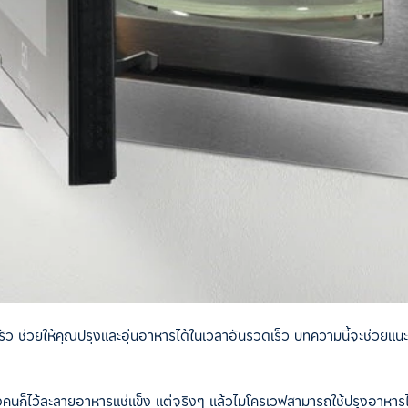
ัว ช่วยให้คุณปรุงและอุ่นอาหารได้ในเวลาอันรวดเร็ว บทความนี้จะช่วยแนะนำ
ว บางคนก็ไว้ละลายอาหารแช่แข็ง แต่จริงๆ แล้วไมโครเวฟสามารถใช้ปรุงอาหาร