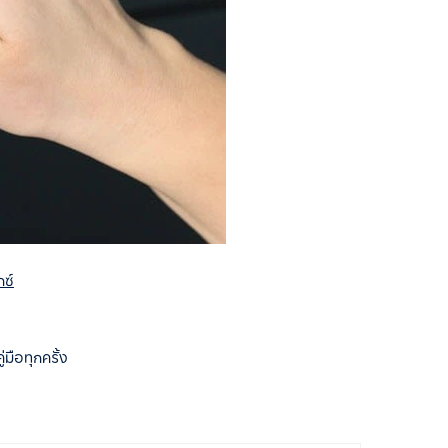
กซ์
มือทุกครั้ง