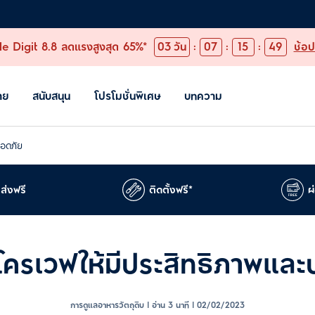
e Digit 8.8 ลดแรงสูงสุด 65%*
03
วัน
:
07
:
15
:
48
ช้อป
าย
สนับสนุน
โปรโมชั่นพิเศษ
บทความ
ลอดภัย
ส่งฟรี
ติดตั้งฟรี*
ผ
ไมโครเวฟให้มีประสิทธิภาพแล
การดูแลอาหารวัตถุดิบ | อ่าน 3 นาที |
02/02/2023