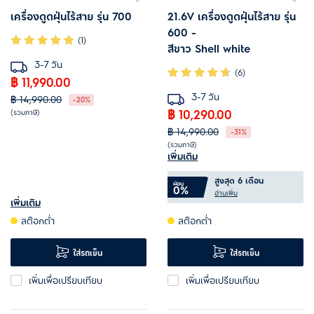
เครื่องดูดฝุ่นไร้สาย รุ่น 700
21.6V เครื่องดูดฝุ่นไร้สาย รุ่น
600 -
(1)
สีขาว Shell white
3-7 วัน
(6)
฿ 11,990.00
3-7 วัน
฿ 14,990.00
-20%
฿ 10,290.00
(รวมภาษี)
ประสิทธิภาพการทำความสะอาด
฿ 14,990.00
-31%
(รวมภาษี)
เต็มพลัง พร้อมตัวเครื่องน้ำหนัก
เพิ่มเติม
ขจัดฝุ่นผงสูงสุดถึง 100%*
เบา
สูงสุด 6 เดือน
เทฝุ่นผงง่ายและไม่ฟุ้งกระจาย
ผ่อน
0%
หัวดูดพื้นแข็ง ขจัดฝุ่นผงได้ 100%*
อ่านเพิ่ม
เพิ่มเติม
ใช้งานตัวเครื่องส่วนมือถือได้ต่อ
ระบบแยกฝุ่นไซโคลนหลายขั้นตอน
สต๊อกต่ำ
สต๊อกต่ำ
เนื่องนาน 50 นาที*
ช่วยลดการอุดตันของตัวกรอง
ใส่รถเข็น
ใส่รถเข็น
เพิ่มเพื่อเปรียบเทียบ
เพิ่มเพื่อเปรียบเทียบ