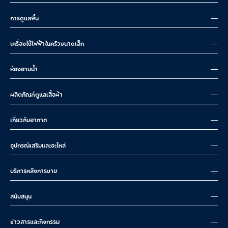
เครื่องดูดฝุ่นไร้สายอีเลคโทรลักซ์ให้แรงดูดสูงสุดถึง 200 Air Watts ดูดได้
ตั้งแต่ฝุ่นละเอียด เศษขนม ไปจนถึงขนสัตว์หรือสิ่งสกปรกในพรม
การดูแลพื้น
3.ใช้งานได้กับพื้นผิวที่หลากหลาย
ถ้าบ้านมีทั้งพื้นแข็งและพรม แนะนำรุ่นที่หัวแปรงเป็นแบบ Multi-surface และ
เครื่องใช้ไฟฟ้าในครัวขนาดเล็ก
ควรมีหัว Soft Roller เพื่อป้องกันรอยบนพื้นไม้หรือกระเบื้อง
ห้องอาบน้ำ
4.น้ำหนักและความถนัดมือ
หากต้องใช้งานทุกวัน ก็ต้องเน้นเครื่องดูดฝุ่นไร้สายที่เบาและจับถนัด ซึ่งอี
เลคโทรลักซ์ออกแบบตามหลักสรีรศาสตร์ ลดอาการล้าเวลาถือทำความ
ผลิตภัณฑ์ดูแลเสื้อผ้า
สะอาดนาน
ๆ
เกี่ยวกับอากาศ
5.อุปกรณ์เสริมที่ให้มา
ถ้าคุณทำความสะอาดโซฟา รถยนต์ หรือมุมต่าง
ๆ บ่อยๆ ก็ควรเลือกรุ่นที่มี
อุปกรณ์เสริมเหล่านี้มาให้ด้วย
อุปกรณ์เสริมและอะไหล่
หัวดูดตามซอก
แปรงขนสัตว์แบบมอเตอร์
บริการหลังการขาย
ท่อต่อเสริมแบบยืดหยุ่น
สนับสนุน
6.การชาร์จและการเก็บ
ควรเลือกรุ่นที่มีแท่นชาร์จแบบแม่เหล็กหรือแบบติดผนัง เพื่อให้เก็บง่ายและ
ข่าวสารและกิจกรรม
ชาร์จได้ทันทีหลังใช้งาน