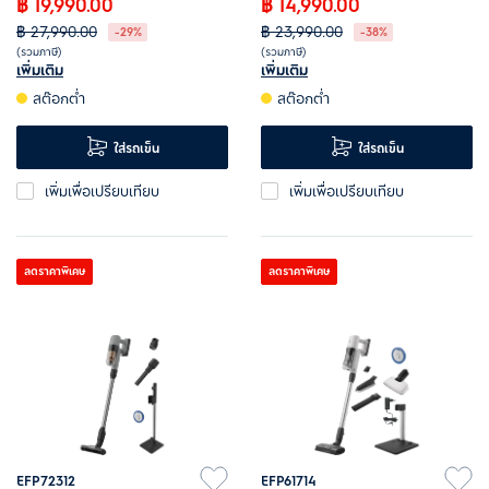
฿ 19,990.00
฿ 14,990.00
฿ 27,990.00
฿ 23,990.00
-29%
-38%
(รวมภาษี)
(รวมภาษี)
เพิ่มเติม
เพิ่มเติม
แท่นวาง All-in-1 เพื่อการดูแล
เครื่องดูดฝุ่นไร้สายน้ำหนักเบา ดูด
สต๊อกต่ำ
สต๊อกต่ำ
รักษาที่ง่ายขึ้นไปอีกขั้น
ฝุ่นและถูพื้นได้สะดวก
หัวดูดพื้นแข็ง ขจัดฝุ่นผงได้ 100%*
หัวดูดพื้นแข็ง ขจัดฝุ่นผงได้ 100%*
ใส่รถเข็น
ใส่รถเข็น
เป็นมากกว่าแท่นชาร์จ แท่นวาง
ระบบแยกฝุ่นไซโคลนหลายขั้นตอน
เพิ่มเพื่อเปรียบเทียบ
เพิ่มเพื่อเปรียบเทียบ
All-in-1 เทฝุ่นผงอัตโนมัติ ช่วยคง
ช่วยลดการอุดตันของตัวกรอง
ประสิทธิภาพในการดูดฝุ่น
ลดราคาพิเศษ
ลดราคาพิเศษ
EFP72312
EFP61714