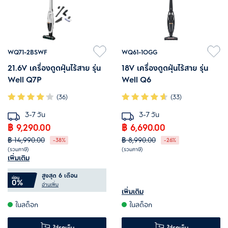
WQ71-2BSWF
WQ61-1OGG
21.6V เครื่องดูดฝุ่นไร้สาย รุ่น
18V เครื่องดูดฝุ่นไร้สาย รุ่น
Well Q7P
Well Q6
(36)
(33)
3-7 วัน
3-7 วัน
฿ 9,290.00
฿ 6,690.00
฿ 14,990.00
฿ 8,990.00
-38%
-26%
(รวมภาษี)
(รวมภาษี)
เพิ่มเติม
Grab & Go ทำความสะอาดได้
Grab & Go ทำความสะอาดได้
สูงสุด 6 เดือน
สะดวกและรวดเร็ว
สะดวกและรวดเร็ว
ผ่อน
0%
อ่านเพิ่ม
หัวดูด PowerPro ทำความสะอาด
เพิ่มเติม
ระบบดูดแบบไซโคลน เต็มพลังทุก
ในสต็อก
ในสต็อก
ลื่นไหล เพื่มความเงางามให้พื้น
ครั้งที่ใช้งาน
ระบบดูดแบบไซโคลน เต็มพลังทุก
น้ำหนักเบา ไม่เปลืองแรงในการ