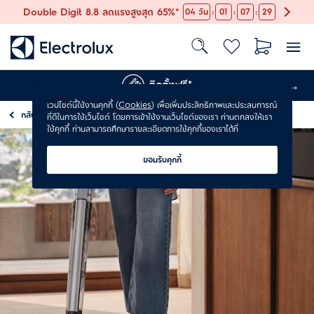
:
:
:
Double Digit 8.8 ลดแรงสูงสุด 65%*
04
วัน
01
07
28
ติดตั้งฟรี*
เวปไซต์นี้ใช้งานคุกกี้ (
Cookies
) เพื่อเพิ่มประสิทธิภาพและประสบการณ์
กลับ
เครื่องดูดฝุ่น
ที่ดีในการใช้เว็บไซต์ โดยการเข้าใช้งานเว็บไซต์ของเรา ท่านตกลงให้เรา
ใช้คุกกี้ ท่านสามารถศึกษารายละเอียดการใช้คุกกี้ของเราได้ที่
ยอมรับคุกกี้