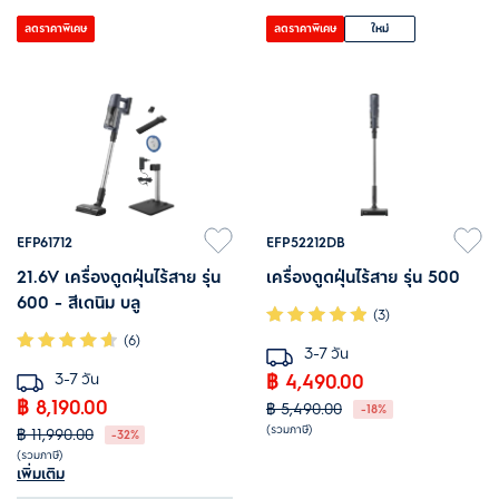
ลดราคาพิเศษ
ลดราคาพิเศษ
ใหม่
EFP61712
EFP52212DB
21.6V เครื่องดูดฝุ่นไร้สาย รุ่น
เครื่องดูดฝุ่นไร้สาย รุ่น 500
600 - สีเดนิม บลู
(3)
(6)
3-7 วัน
3-7 วัน
฿ 4,490.00
฿ 8,190.00
฿ 5,490.00
-18%
(รวมภาษี)
฿ 11,990.00
-32%
(รวมภาษี)
พลังดูดแรง ไร้สาย น้ำหนักเบา - ใช้
เพิ่มเติม
ขจัดฝุ่นผงสูงสุดถึง 100%*
งานได้กับทุกพื้นผิว