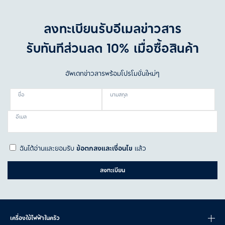
ไม่มีสายไฟให้สะดุด หรือคอยเสียบปลั๊กให้ยุ่งยาก
ลงทะเบียนรับอีเมลข่าวสาร
ดูดฝุ่นบันได รถยนต์ ซอกมุม หรือขอบเพดานได้สบาย
รับทันทีส่วนลด 10% เมื่อซื้อสินค้า
น้ำหนักเบา ควบคุมง่าย ไม่เมื่อยแขน
ใช้ได้ทั้งงานทำความสะอาดประจำวันและงานที่ต้องดูดฝุ่นกะทันหัน
อัพเดทข่าวสารพร้อมโปรโมชั่นใหม่ๆ
ใช้ได้ทั้งพื้นราบแข็งและพรมขนสั้น
ชื่อ
นามสกุล
จัดเก็บง่าย ชาร์จสะดวก
อีเมล
เลือกเครื่องดูดฝุ่นไร้สายอย่างไรให้ตอบโจทย์การใช้งาน?
การเลือกเครื่องดูดฝุ่นไร้สายที่เหมาะสมขึ้นอยู่กับขนาดบ้าน ประเภทพื้น
ผิว และวิถีในการทำความสะอาดของคุณ รวมถึงมีสิ่งสำคัญอื่น
ๆ ที่ควร
ฉันได้อ่านและยอมรับ
ข้อตกลงและเงื่อนไข
แล้ว
พิจารณาประกอบด้วย:
ลงทะเบียน
1.การใช้งานแบตเตอรี
ถ้าต้องทำความสะอาดหลายห้อง แนะนำให้เลือกเครื่องที่ใช้งานได้ราว 40-
60 นาที หรืออย่างบางรุ่นของอีเลคโทรลักซ์ที่มีแบตเตอรี่ถอดเปลี่ยน
ได้ ทำให้เพิ่มเวลาใช้งานได้อีกเท่าตัวเมื่อมีแบตเสริม
เครื่องใช้ไฟฟ้าในครัว
2.แรงดูด