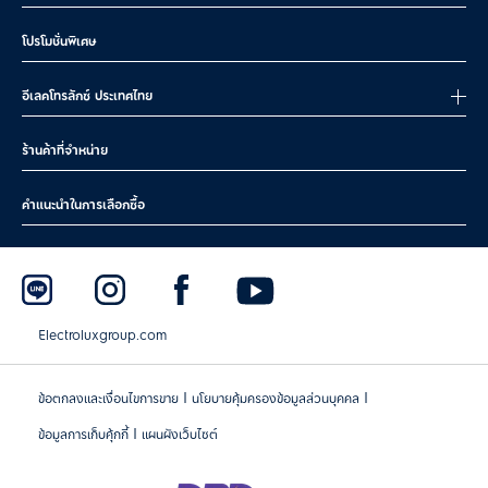
อ่าน
วิธีเลือกเครื่องดูดฝุ่นให้เหมาะกับบ้านของคุณ
เพื่อเป็นตัวช่วยในการ
โปรโมชั่นพิเศษ
ตัดสินใจ
อีเลคโทรลักซ์ ประเทศไทย
ฟีเจอร์ที่ทำให้เครื่องดูดฝุ่นไร้สายของอีเลคโทรลักซ์โดดเด่น
เครื่องดูดฝุ่นอีเลคโทรลักซ์ออกแบบด้วยแนวคิดและสไตล์แบบสแกนดิเน
ร้านค้าที่จำหน่าย
เวียน ซุึ่งเรียบง่าย ใช้งานดี ทน และตอบโจทย์ชีวิตประจำวัน และยังมีจุดเด่นที่
ทำให้หลายบ้านเลือกใช้ ได้แก่:
คำแนะนำในการเลือกซื้อ
แรงดูดสูงสุด 200 Air Watts
จัดการฝุ่น เศษอาหาร ขนสัตว์ ได้เอาอยู่ทุกพื้นผิว (อ่าน
เคล็ดลับในการเพิ่ม
พลังดูดของเครื่องดูดฝุ่น
)
ชาร์จไวแบบแม่เหล็ก
แค่วางเครื่องลงบนแท่นชาร์จแม่เหล็ก ก็ชาร์จได้ง่ายๆ ระหว่างการใช้งาน
Electroluxgroup.com
น้ำหนักเบาและออกแบบตามหลักสรีระ
ถือสะดวก เคลื่อนที่ง่าย ลดอาการเมื่อยแม้ใช้ทำความสะอาดนาน
ๆ
|
|
ข้อตกลงและเงื่อนไขการขาย
นโยบายคุ้มครองข้อมูลส่วนบุคคล
เสียงเงียบ
|
ข้อมูลการเก็บคุ้กกี้
แผนผังเว็บไซต์
ทำความสะอาดได้โดยไม่รบกวนบรรยากาศในบ้าน สัตว์เลี้ยง หรือเด็ก
ๆ
กะทัดรัด จัดเก็บง่าย