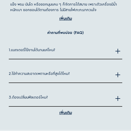
แข็ง พรม บันได หรือซอกมุมแคบ
ๆ ก็จัดการได้สบาย เพราะตัวเครื่องมีน้ำ
หนักเบา ซอกซอนได้ตามต้องการ
ไม่มีสายไฟเกะกะมากวนใจ
เพิ่มเติม
มาพร้อมดีไซน์ตามหลักสรีรศาสตร์ แรงดูดทรงพลัง แบตเตอรี่ที่ใช้งานได้
นาน และจัดเก็บได้ง่าย เรียกได้ว่าครบจบในเครื่องเดียว
คำถามที่พบบ่อย (FAQ)
สั่งซื้อผ่าน
เว็บไซต์อีเลคโทรลักซ์ประเทศไทย
เพื่อรับดีลพิเศษมากมาย ทั้ง
บริการจัดส่งฟรี และผ่อน 0% โปรโมชันพิเศษเฉพาะออนไลน์
1.แบตเตอรี่ใช้งานได้นานแค่ไหน?
เครื่องดูดฝุ่นไร้สายคืออะไร?
เครื่องดูดฝุ่นไร้สาย คือเครื่องดูดฝุ่นที่ใช้พลังงานจากแบตเตอรี่ ไม่ต้องเสียบ
ปลั๊กระหว่างใช้งาน ไม่ว่าจะเป็นแบบมือถือ (Handheld) หรือแบบด้าม
2.ใช้ทำความสะอาดเพดานหรือที่สูงได้ไหม?
จับ (Stick) ก็ช่วยให้ทำความสะอาดได้สะดวกขึ้น โดยเฉพาะบ้านที่มีหลาย
ชั้น พื้นที่แคบ หรือแม้แต่การดูดฝุ่นในรถ
เมื่อเทียบกับเครื่องดูดฝุ่นแบบมีสาย รุ่นไร้สายจะได้เปรียบเรื่องความคล่องตัว
3.ต้องเปลี่ยนฟิลเตอร์ไหม?
และการหยิบมาใช้ได้รวดเร็ว เหมาะสำหรับไลฟ์สไตล์บ้านยุคใหม่
เพิ่มเติม
ทำไมต้องเลือกเครื่องดูดฝุ่นไร้สาย?
4.ชาร์จเครื่องดูดฝุ่นไร้สายอย่างไร?
เครื่องดูดฝุ่นไร้สาย ถูกออกแบบมาให้ใช้งานง่ายและตอบโจทย์การทำความ
สะอาดในทุกวัน ซึ่งเหตุผลที่ทำให้หลายบ้านเลือกใช้ มีดังนี้