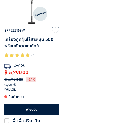
สินค้าหมด
EFP52216SW
เครื่องดูดฝุ่นไร้สาย รุ่น 500
พร้อมหัวดูดขนสัตว์
(4)
3-7 วัน
฿ 5,290.00
฿ 6,990.00
-24%
(รวมภาษี)
เพิ่มเติม
พลังดูดแรง ไร้สาย น้ำหนักเบา - ใช้
สินค้าหมด
งานได้กับทุกพื้นผิว
มอเตอร์ BLDC พร้อมหัวดูดหลาก
เตือนฉัน
พื้นผิว ไฟ LED และเทคโนโลยี
เพิ่มเพื่อเปรียบเทียบ
ป้องกันเส้นใยพันกัน