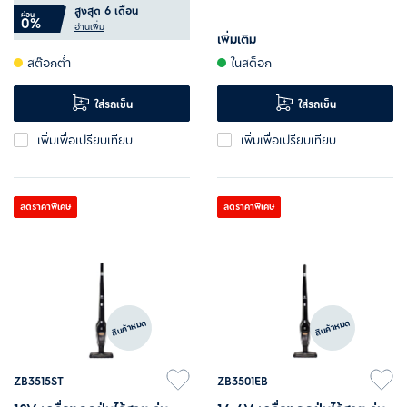
สูงสุด 6 เดือน
เทฝุ่นผงง่ายและไม่ฟุ้งกระจาย
ผ่อน
มอเตอร์ BLDC พร้อมหัวดูดหลาก
0%
อ่านเพิ่ม
ใช้งานตัวเครื่องส่วนมือถือได้ต่อ
เพิ่มเติม
พื้นผิว ไฟ LED และเทคโนโลยี
สต๊อกต่ำ
ในสต็อก
เนื่องนาน 50 นาที*
ป้องกันเส้นใยพันกัน
น้ำหนักเครื่องเบา ดูดทำความ
ใส่รถเข็น
ใส่รถเข็น
สะอาดง่ายตั้งแต่พื้นไปจนถึงเพดาน
เพิ่มเพื่อเปรียบเทียบ
เพิ่มเพื่อเปรียบเทียบ
ลดราคาพิเศษ
ลดราคาพิเศษ
สินค้าหมด
สินค้าหมด
ZB3515ST
ZB3501EB