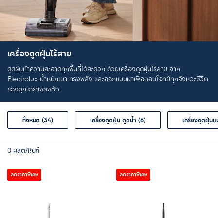
เครื่องดูดฝุ่นไร้สาย
ดูดฝุ่นทำความสะอาดทุกพื้นที่ได้สะดวก ด้วยเครื่องดูดฝุ่นไร้สาย จาก
Electrolux น้ำหนักเบา ทรงพลัง และออกแบบมาเพื่อตอบโจทย์ทุกจังหวะชีวิต
ของคุณอย่างลงตัว.
ทั้งหมด (34)
เครื่องดูดฝุ่น ดูดน้ำ (6)
เครื่องดูดฝุ่น
0
ผลิตภัณฑ์
ลดราคาพิเศษ
ลดราคาพิเศษ