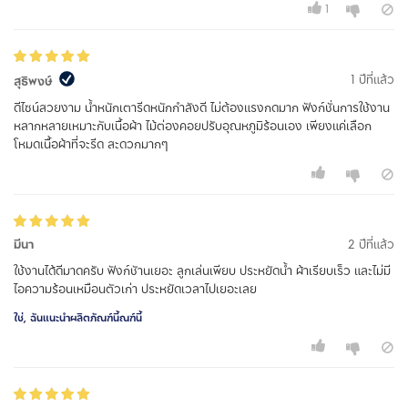
1
1 ปีที่แล้ว
สุธิพงษ์
ดีไซน์สวยงาม น้ำหนักเตารีดหนักกำลังดี ไม่ต้องแรงกดมาก ฟังก์ชั่นการใช้งาน
หลากหลายเหมาะกับเนื้อผ้า ไม้ต่องคอยปรับอุณหภูมิร้อนเอง เพียงแค่เลือก
โหมดเนื้อผ้าที่จะรีด สะดวกมากๆ
มีนา
2 ปีที่แล้ว
ใช้งานได้ดีมาดครับ ฟังก์ชัานเยอะ ลูกเล่นเพียบ ประหยัดน้ำ ผ้าเรียบเร็ว และไม่มี
ไอความร้อนเหมือนตัวเก่า ประหยัดเวลาไปเยอะเลย
ใช่, ฉันแนะนำผลิตภัณฑ์นี้ณฑ์นี้