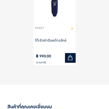
PN337
โต๊ะรีดผ้าอีเลคโทรลักซ์
฿ 990.00
(รวมภาษี)
สินค้าที่คุณเคยเยี่ยมชม