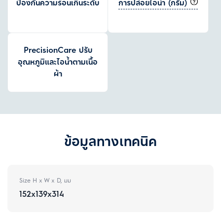
การปล่อยไอน้ำ (กรัม)
ป้องกันความร้อนเกินระดับ
PrecisionCare ปรับ
อุณหภูมิและไอน้ำตามเนื้อ
ผ้า
ข้อมูลทางเทคนิค
Size H x W x D, มม
152x139x314