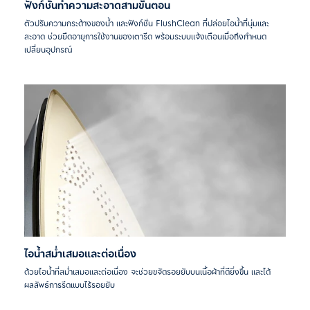
ฟังก์ชั่นทำความสะอาดสามขั้นตอน
ตัวปรับความกระด้างของน้ำ และฟังก์ชั่น FlushClean ที่ปล่อยไอน้ำที่นุ่มและ
สะอาด ช่วยยืดอายุการใช้งานของเตารีด พร้อมระบบแจ้งเตือนเมื่อถึงกำหนด
เปลี่ยนอุปกรณ์
ไอน้ำสม่ำเสมอและต่อเนื่อง
ด้วยไอน้ำที่สม่ำเสมอและต่อเนื่อง จะช่วยขจัดรอยยับบนเนื้อผ้าที่ดียิ่งขึ้น และได้
ผลลัพธ์การรีดแบบไร้รอยยับ