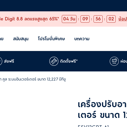
e Digit 8.8 ลดแรงสูงสุด 65%*
04
วัน
:
09
:
56
:
01
ช้อป
าย
สนับสนุน
โปรโมชั่นพิเศษ
บทความ
ส่งฟรี
ติดตั้งฟรี*
ผ่อ
า คูล ระบบอินเวอร์เตอร์ ขนาด 12,227 บีทียู
เครื่องปรับอา
เตอร์ ขนาด 12