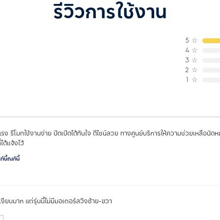
รีวิวการใช้งาน
5
☆
4
☆
3
☆
2
☆
1
☆
รง รีโมทใช้งานง่าย ปิดเปิดได้ทันใจ ดีไซน์สวย ทางศูนย์บริการให้ความช่วยเหลือนัดหม
ได้แจ้งไว้
นี้ณฑ์นี้
งียบมาก แต่รุ่นนี้ไม่มีมอเตอร์สวิงซ้าย-ขวา