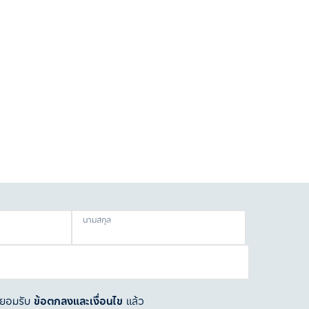
นามสกุล
ละยอมรับ
ข้อตกลงและเงื่อนไข
แล้ว