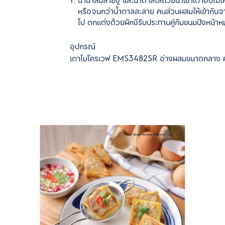
นำน้ำส้มสายชู และน้ำตาลใส่ถ้วยนำเข้าเตาอบ
หรือจนกว่าน้ำตาลละลาย คนส่วนผสมให้เข้ากันจา
ไป ตกแต่งด้วยผักชีรับประทานคู่กับขนมปังหน้าหม
อุปกรณ์
เตาไมโครเวฟ EMS3482SR อ่างผสมขนาดกลาง คร