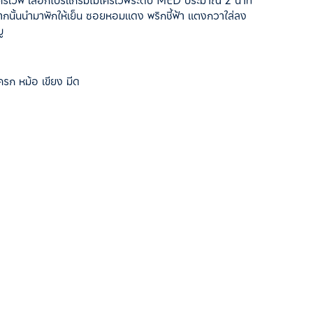
ไมโครเวฟ เลือกโปรแกรมไมโครเวฟระดับ MED ประมาณ 2 นาที
กนั้นนำมาพักให้เย็น ซอยหอมแดง พริกชี้ฟ้า แตงกวาใส่ลง
ู
ก หม้อ เขียง มีด