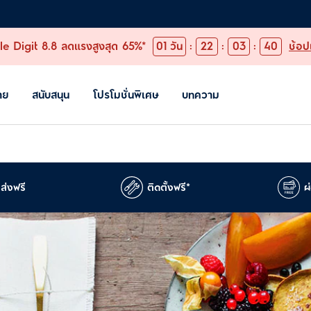
e Digit 8.8 ลดแรงสูงสุด 65%*
01
วัน
:
22
:
03
:
39
ช้อป
าย
สนับสนุน
โปรโมชั่นพิเศษ
บทความ
ส่งฟรี
ติดตั้งฟรี*
ผ