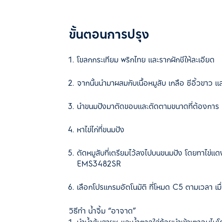
ขั้นตอนการปรุง
โขลกกระเทียม พริกไทย และรากผักชีให้ละเอียด
จากนั้นนำมาผสมกับเนื้อหมูสับ เกลือ ซีอิ้วขาว แล
นำขนมปังมาตัดขอบและตัดตามขนาดที่ต้องการ ห
หาไข่ไก่ที่ขนมปัง
ตัดหมูสับที่เตรียมไว้ลงไปบนขนมปัง โดยทาไข่แด
EMS3482SR
เลือกโปรแกรมอัตโนมัติ ที่โหมด C5 ตามเวลา เมื
วิธีทำ น้ำจิ้ม “อาจาด”