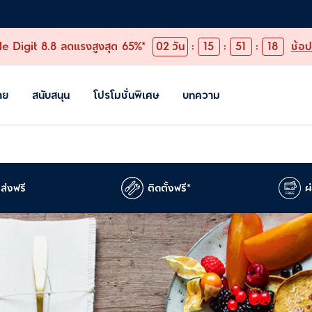
e Digit 8.8 ลดแรงสูงสุด 65%*
02
วัน
:
15
:
51
:
17
ช้อป
าย
สนับสนุน
โปรโมชั่นพิเศษ
บทความ
ส่งฟรี
ติดตั้งฟรี*
ผ