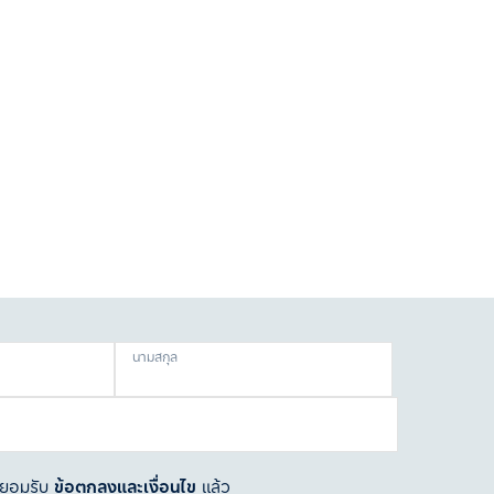
นามสกุล
ละยอมรับ
ข้อตกลงและเงื่อนไข
แล้ว