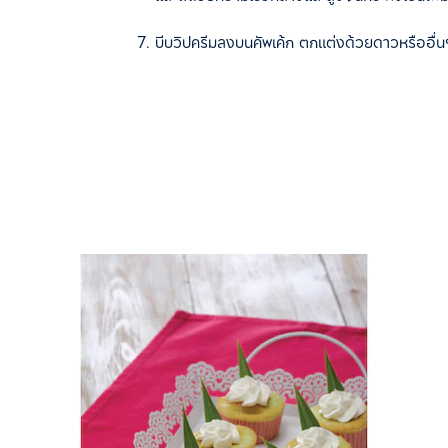
บีบวิปครีมลงบนคัพเค้ก ตกแต่งด้วยดาวหรืออื่น