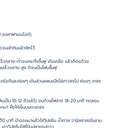
0 องศาฟาเรนไฮต์)
จนเข้ากันแล้วพักไว้
เร็วกลาง-ต่ำจนกระทั่งขึ้นฟู เติมเกลือ แล้วตีต่อด้วย
เร็วกลาง-สูง ตีจนเป็นโฟมขึ้นฟู
วตะกร้อตีและค่อยๆ เติมส่วนผสมแป้งไข่ขาวลงไป ค่อยๆ เทลง
พิ่มเป็น 10-12 ถ้วยได้) อบด้วยไฟล่าง 18-20 นาที ทดสอบ
ออกมา ผึ่งให้เย็นบนตะแกรง
็น 30 นาที นำออกมาแล้วใส่วิปครีม น้ำตาล วานิลลาลงในชาม
เอาวิปครีมใส่ที่บีบปลายรูปดาว