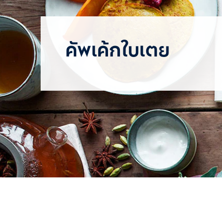
คัพเค้กใบเตย