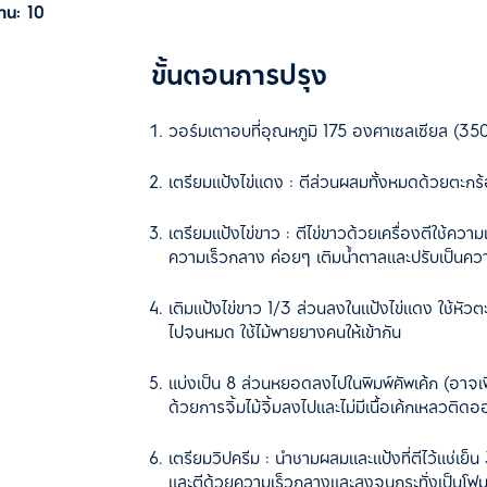
่าน:
10
ขั้นตอนการปรุง
วอร์มเตาอบที่อุณหภูมิ 175 องศาเซลเซียส (35
เตรียมแป้งไข่แดง : ตีส่วนผสมทั้งหมดด้วยตะกร้อ
เตรียมแป้งไข่ขาว : ตีไข่ขาวด้วยเครื่องตีใช้ความ
ความเร็วกลาง ค่อยๆ เติมน้ำตาลและปรับเป็นความ
เติมแป้งไข่ขาว 1/3 ส่วนลงในแป้งไข่แดง ใช้หั
ไปจนหมด ใช้ไม้พายยางคนให้เข้ากัน
แบ่งเป็น 8 ส่วนหยอดลงไปในพิมพ์คัพเค้ก (อาจเ
ด้วยการจิ้มไม้จิ้มลงไปและไม่มีเนื้อเค้กเหลวติด
เตรียมวิปครีม : นำชามผสมและแป้งที่ตีไว้แช่เย
และตีด้วยความเร็วกลางและสูงจนกระทั่งเป็นโฟม 