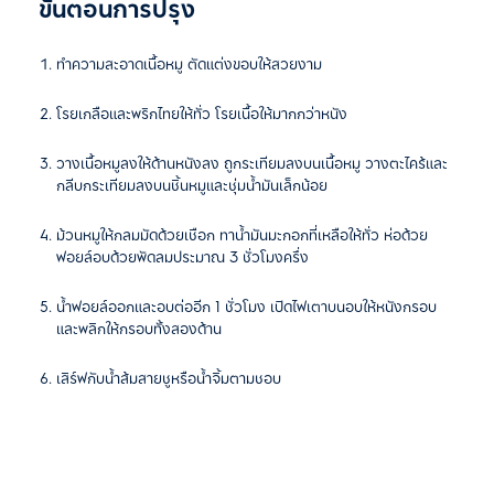
ขั้นตอนการปรุง
ทำความสะอาดเนื้อหมู ตัดแต่งขอบให้สวยงาม
โรยเกลือและพริกไทยให้ทั่ว โรยเนื้อให้มากกว่าหนัง
วางเนื้อหมูลงให้ด้านหนังลง ถูกระเทียมลงบนเนื้อหมู วางตะไคร้และ
กลีบกระเทียมลงบนชิ้นหมูและชุ่มน้ำมันเล็กน้อย
ม้วนหมูให้กลมมัดด้วยเชือก ทาน้ำมันมะกอกที่เหลือให้ทั่ว ห่อด้วย
ฟอยล์อบด้วยพัดลมประมาณ 3 ชั่วโมงครึ่ง
น้ำฟอยล์ออกและอบต่ออีก 1 ชั่วโมง เปิดไฟเตาบนอบให้หนังกรอบ
และพลิกให้กรอบทั้งสองด้าน
เสิร์ฟกับน้ำส้มสายชูหรือน้ำจิ้มตามชอบ