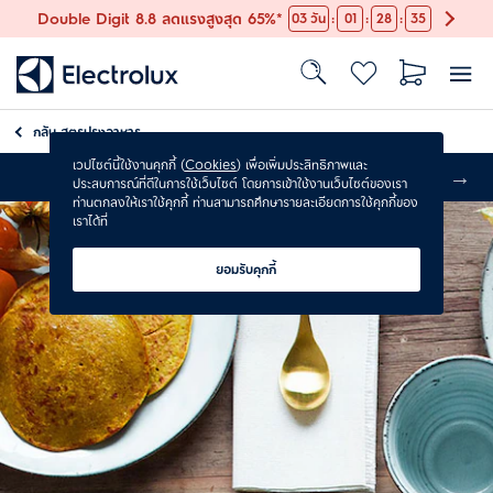
:
:
:
Double Digit 8.8 ลดแรงสูงสุด 65%*
03
วัน
01
28
34
กลับ
สูตรปรุงอาหาร
เวปไซต์นี้ใช้งานคุกกี้ (
Cookies
) เพื่อเพิ่มประสิทธิภาพและ
ส่งฟรี
ประสบการณ์ที่ดีในการใช้เว็บไซต์ โดยการเข้าใช้งานเว็บไซต์ของเรา
ท่านตกลงให้เราใช้คุกกี้ ท่านสามารถศึกษารายละเอียดการใช้คุกกี้ของ
เราได้ที่
ยอมรับคุกกี้