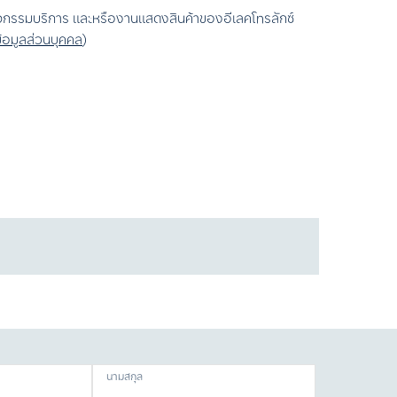
ิจกรรมบริการ และหรืองานแสดงสินค้าของอีเลคโทรลักซ์
ข้อมูลส่วนบุคคล
)
นามสกุล