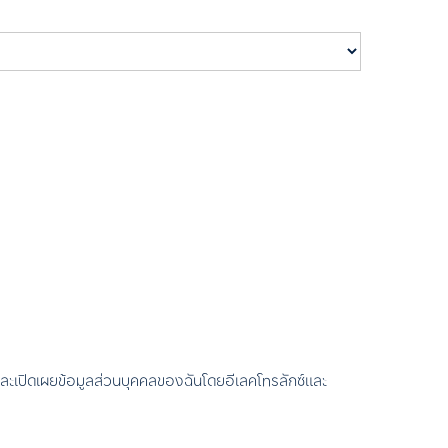
และเปิดเผยข้อมูลส่วนบุคคลของฉันโดยอีเลคโทรลักซ์และ