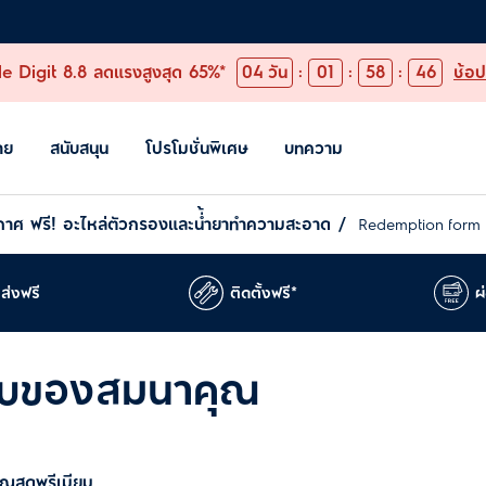
e Digit 8.8 ลดแรงสูงสุด 65%*
04
วัน
:
01
:
58
:
46
ช้อป
าย
สนับสนุน
โปรโมชั่นพิเศษ
บทความ
งอากาศ ฟรี! อะไหล่ตัวกรองและน่้ำยาทำความสะอาด
Redemption form
ส่งฟรี
ติดตั้งฟรี*
ผ
ับของสมนาคุณ
วัญสุดพรีเมียม