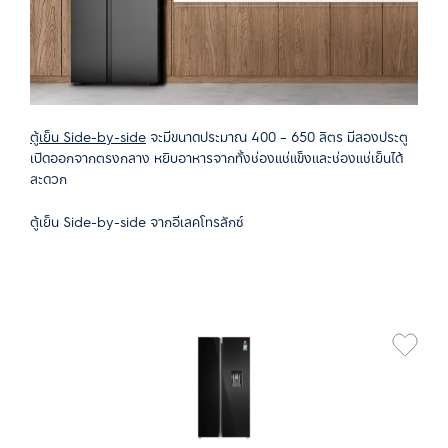
ตู้เย็น Side-by-side
จะมีขนาดประมาณ 400 – 650 ลิตร มีสองประตู
เปิดออกจากตรงกลาง หยิบอาหารจากทั้งช่องแช่แข็งและช่องแช่เย็นได้
สะดวก
ตู้เย็น Side-by-side จากอีเลคโทรลักซ์