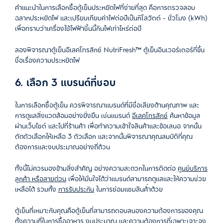
คำแนะนำในการเลือกซื้อตู้เย็นประหยัดไฟที่ง่ายที่สุด คือการตรวจสอบ
ฉลากประหยัดไฟ และเปรียบเทียบค่าไฟต่อปีเป็นกิโลวัตต์ - ชั่วโมง (kWh)
เพื่อทราบว่าเครื่องใช้ไฟฟ้าชิ้นนี้กินไฟเท่าไหร่ต่อปี
ลองพิจารณาตู้เย็นอีเลคโทรลักซ์ NutriFresh™ ตู้เย็นอินเวอร์เตอร์ที่ขึ้น
ชื่อเรื่องความประหยัดไฟ
6. เลือก 3 แบรนด์ที่ชอบ
ในการเลือกซื้อตู้เย็น ควรพิจารณาแบรนด์ที่มีชื่อเสียงด้านคุณภาพ และ
การดูแลสิ่งแวดล้อมอย่างยั่งยืน เช่นแบรนด์
อีเลคโทรลักซ์
ค้นหาข้อมูล
ผ่านเว็บไซต์ และไปที่ร้านค้า เพื่อทำความเข้าใจสินค้าและข้อเสนอ จากนั้น
ตัดตัวเลือกให้เหลือ 3 ตัวเลือก และจากนั้นพิจารณาคุณสมบัติที่คุณ
ต้องการและงบประมาณอย่างถี่ถ้วน
ทั้งนี้ไม่ควรมองข้ามสิ่งสำคัญ อย่างความสะดวกในการติดต่อ
ศูนย์บริการ
ลูกค้า หรือสายด่วน
เพื่อให้มั่นใจได้ว่าแบรนด์สามารถดูแลและให้ความช่วย
เหลือได้ รวมทั้ง
การรับประกัน
ในการซ่อมแซมสินค้่าด้วย
ตู้เย็นที่เหมาะกับคุณคือตู้เย็นที่สามารถตอบสนองความต้องการของคุณ
ทั้งความถี่ในการซื้ออาหาร งบประมาณ และความต้องการที่เฉพาะเจาะจง