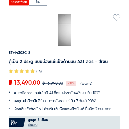
ลดราคาพิเศษ
ใหม่
ETM4302C-S
ตู้เย็น 2 ประตู แบบช่องแช่แข็งด้านบน 431 ลิตร - สีเงิน
(14)
฿ 13,490.00
฿ 16,990.00
-21%
(รวมภาษี)
AutoSense เทคโนโลยี AI ที่ช่วยประหยัดพลังงานขึ้น 10%*.
คงคุณค่าวิตามินซีในอาหารหลังการแช่เย็น 7 วันได้ 90%*.
ช่องเก็บ ExtraChill สำหรับเก็บชีสและผลิตภัณฑ์เนื้อสัตว์โดยเฉพาะ.
สูงสุด 6 เดือน
ผ่อน
0%
อ่านเพิ่ม