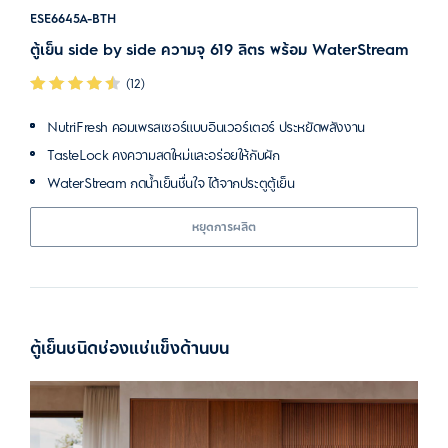
ESE6645A-BTH
ตู้เย็น side by side ความจุ 619 ลิตร พร้อม WaterStream
(12)
NutriFresh คอมเพรสเซอร์แบบอินเวอร์เตอร์ ประหยัดพลังงาน
TasteLock คงความสดใหม่และอร่อยให้กับผัก
WaterStream กดน้ำเย็นชื่นใจ ได้จากประตูตู้เย็น
หยุดการผลิต
ตู้เย็นชนิดช่องแช่แข็งด้านบน