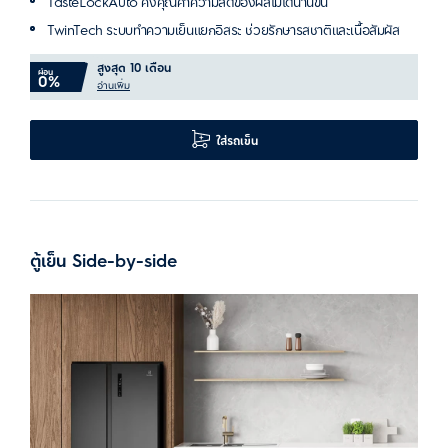
TasteLockAuto คงคุณค่าความสดของผลไม้ได้นานขึ้น
TwinTech ระบบทำความเย็นแยกอิสระ ช่วยรักษารสชาติและเนื้อสัมผัส
สูงสุด 10 เดือน
ผ่อน
0%
อ่านเพิ่ม
ใส่รถเข็น
ตู้เย็น Side-by-side