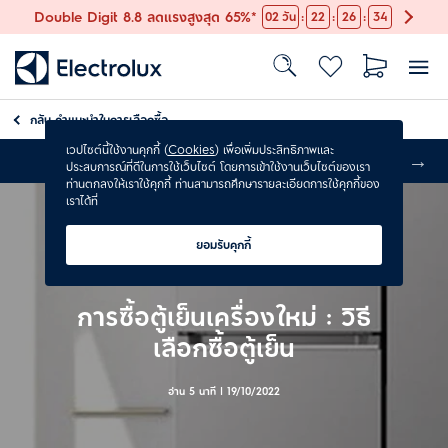
:
:
:
Double Digit 8.8 ลดแรงสูงสุด 65%*
02
วัน
22
26
32
กลับ
คำแนะนำในการเลือกซื้อ
เวปไซต์นี้ใช้งานคุกกี้ (
Cookies
) เพื่อเพิ่มประสิทธิภาพและ
ส่งฟรี
ประสบการณ์ที่ดีในการใช้เว็บไซต์ โดยการเข้าใช้งานเว็บไซต์ของเรา
ท่านตกลงให้เราใช้คุกกี้ ท่านสามารถศึกษารายละเอียดการใช้คุกกี้ของ
เราได้ที่
ยอมรับคุกกี้
การซื้อตู้เย็นเครื่องใหม่ : วิธี
เลือกซื้อตู้เย็น
อ่าน 5 นาที |
19/10/2022