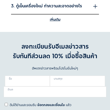
3. ตู้เย็นเครื่องใหม่ ทำความสะอาดอย่างไร
เพิ่มเติม
4. ข้อพิจารณาในการเลือกซื้อตู้เย็น
ลงทะเบียนรับอีเมลข่าวสาร
5. ตู้เย็นใช้งานได้นานเท่าไหร่
รับทันทีส่วนลด 10% เมื่อซื้อสินค้า
อัพเดทข่าวสารพร้อมโปรโมชั่นใหม่ๆ
6. วิธีประหยัดไฟตู้เย็นมีอะไรบ้าง
ชื่อ
นามสกุล
อีเมล
ฉันได้อ่านและยอมรับ
ข้อตกลงและเงื่อนไข
แล้ว