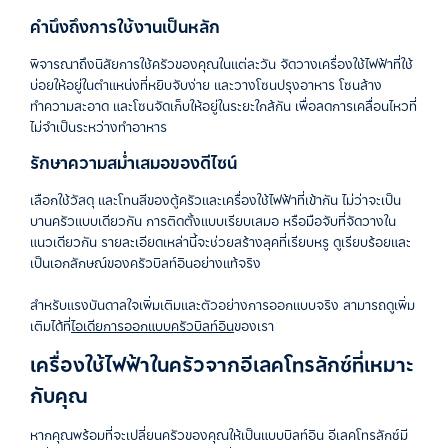
คำนึงถึงการใช้งานเป็นหลัก
พิจารณาถึงนิสัยการใช้ครัวของคุณในแต่ละวัน
จัดวางเครื่องใช้ไฟฟ้าที่ใช้
บ่อยให้อยู่ในตำแหน่งที่หยิบจับง่าย
และวางโซนปรุงอาหาร
โซนล้าง
ทำความสะอาด
และโซนจัดเก็บให้อยู่ในระยะใกล้กัน
เพื่อลดการเคลื่อนไหวที่
ไม่จำเป็นระหว่างทำอาหาร
รักษาความสม่ำเสมอของดีไซน์
เลือกใช้วัสดุ
และโทนสีของตู้ครัวและเครื่องใช้ไฟฟ้าที่เข้ากัน
ไม่ว่าจะเป็น
บานครัวแบบเดียวกัน
การติดตั้งแบบเรียบเสมอ
หรือมือจับที่จัดวางใน
แนวเดียวกัน
รายละเอียดเหล่านี้จะช่วยสร้างลุคที่เรียบหรู
ดูเรียบร้อยและ
เป็นเอกลักษณ์ของครัวบิลท์อินอย่างแท้จริง
สำหรับแรงบันดาลใจเพิ่มเติมและตัวอย่างการออกแบบจริง
สามารถดูเพิ่ม
เติมได้ที่
ไอเดียการออกแบบครัวบิลท์อิน
ของเรา
เครื่องใช้ไฟฟ้าในครัวจากอีเลคโทรลักซ์ที่เหมาะ
กับคุณ
หากคุณพร้อมที่จะเปลี่ยนครัวของคุณให้เป็นแบบบิลท์อิน
อีเลคโทรลักซ์มี