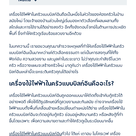
เครื่องใช้ไฟฟ้าในครัวแบบบิลท์อินถือเป็นหนึ่งในหัวใจของห้องครัวในบ้าน
สมัยใหม่ โดยเจ้าของบ้านส่วนใหญ่เริ่มมองหาตัวเลือกที่ผสมผสานทั้ง
สไตล์และการใช้งานได้อย่างลงตัว อีกทั้งยังตอบโจทย์ในด้านการประหยัด
พื้นที่
ซึ่งทำให้ครัวดูเรียบร้อยสวยงามอีกด้วย
ในบทความนี้ เราขอชวนคุณมาสำรวจเหตุผลที่ทำให้เครื่องใช้ไฟฟ้าในครัว
แบบบิลท์อินเป็นมากกว่าแค่ตัวเลือกธรรมดา แต่เป็นการลงทุนที่ให้ทั้ง
ฟังก์ชัน
ความสวยงาม
และมูลค่าในระยะยาว
ไม่ว่าคุณจะกำลังรีโนเวท
ครัว
หรือวางแผนจะสร้างครัวใหม่
มาดูกันว่า เครื่องใช้ไฟฟ้าในครัวแบบ
บิลท์อินเหล่านี้จะยกระดับครัวคุณได้อย่างไร
เครื่องใช้ไฟฟ้าในครัวแบบบิลท์อินคืออะไร
?
เครื่องใช้ไฟฟ้าในครัวแบบบิลท์อินถูกออกแบบมาให้ติดตั้งเข้ากับตู้ครัวได้
อย่างพอดี เพื่อให้ได้รูปลักษณ์ที่ดูสวยงามและทันสมัย ต่างจากเครื่องใช้
ไฟฟ้าแบบตั้งพื้นที่เคลื่อนย้ายหรือเปลี่ยนตำแหน่งได้ง่าย เครื่องใช้ไฟฟ้าใน
ครัวแบบบิลท์อินจะติดอยู่กับตู้ครัว
ซ่อนอยู่หลังบานครัว
หรือหลังตู้ที่ทำ
ขึ้นโดยเฉพาะ
เพื่อความสบายตาและทำให้ครัวดูเป็นระเบียบมากขึ้น
เครื่องใช้ไฟฟ้าในครัวแบบบิลท์อิน
ทั่วไป
ได้แก่
เตาอบ
ไมโครเวฟ
เครื่อง