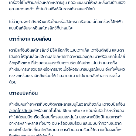
เครื่องใช้ไฟฟ้าบิลท์อินหลากหลายรุ่น
ที่ออกแบบมาให้กลมกลืนกับบ้านของ
คุณอย่างลงตัว
ทั้งในด้านฟังก์ชันการใช้งานและดีไซน์
ไม่ว่าคุณจะกำลังสร้างครัวใหม่หรืออัปเกรดครัวเดิม
นี่คือเครื่องใช้ไฟฟ้า
แบบบิลท์อินจากอีเลคโทรลักซ์ที่น่าสนใจ
:
เตาทำอาหารบิลท์อิน
เตาบิลท์อินอีเลคโทรลักซ์
มีให้เลือกทั้งแบบเตาแก๊ส
เตาอินดักชัน
และเตา
ไฮบริด
ให้คุณเลือกได้ตามสไตล์การทำอาหารของคุณ
มาพร้อมเทคโนโลยี
StepFlame
ที่ช่วยควบคุมระดับความร้อนได้อย่างแม่นยำ
เหมาะทั้ง
สำหรับการเคี่ยวซอสหรือการย่างเนื้อให้ออกมาสมบูรณ์แบบ อีกทั้งพื้นผิว
กระจกหรือเซรามิกยังช่วยให้ทำความสะอาดได้ง่ายหลังทำอาหารเสร็จ
ด้วย
เตาอบบิลท์อิน
สำหรับคนทำอาหารที่ชอบจัดการหลายเมนูในเวลาเดียวกัน
เตาอบบิลท์อิน
อีเลคโทรลักซ์
มาพร้อมเทคโนโลยี
SteamBake
ช่วยพ่นไอน้ำระหว่างอบ
ทำให้ได้ขนมปังหรือเนื้ออบที่กรอบนอกนุ่มใน
นอกจากนี้ยังมีโหมดการทำ
อาหารหลากหลาย
ทั้งย่าง
อบ
หรืออบลมร้อน
และระบบทำความสะอาด
แบบไพโรไลติก
ที่เผาไหม้คราบอาหารด้วยความร้อนให้กลายเป็นผงเล็กๆ
จึงทำความสะอาดได้ง่ายขึ้น