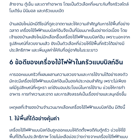
ล้างจาน
ตู้เย็น
และเตาทำอาหาร
โดยเป็นตัวเลือกที่เหมาะกับทั้งครัวสไตล์
โมเดิร์น
มินิมอล
และครัวแบบเปิด
บ้านสมัยใหม่มักมีดีไซน์ที่ดูสะอาดตาและให้ความสำคัญกับการใช้พื้นที่อย่าง
ฉลาด เครื่องใช้ไฟฟ้าแบบบิลท์อินจึงเป็นที่นิยมมากขึ้นอย่างต่อเนื่อง
โดย
เจ้าของบ้านหลังใหม่มักเลือกซื้อเครื่องใช้ไฟฟ้าแบบบิลท์อิน
เพราะนอกจาก
รูปลักษณ์ที่สวยงามแล้ว
ยังเป็นตัวเลือกที่ช่วยให้ใช้พื้นที่ครัวได้อย่างมี
ประสิทธิภาพ
และเพิ่มมูลค่าให้กับที่อยู่อาศัยในระยะยาว
6 ข้อดีของเครื่องใช้ไฟฟ้าในครัวแบบบิลท์อิน
การออกแบบครัวที่ผสมผสานความสวยงามและการใช้งานได้อย่างลงตัว
มักจะมีเครื่องใช้ไฟฟ้าแบบบิลท์อินเป็นองค์ประกอบสำคัญ
เพราะไม่เพียง
แค่มีรูปลักษณ์ที่หรูหรา
แต่ยังมอบประโยชน์ในการใช้งาน
ช่วยให้การทำ
อาหาร
การทำความสะอาด
และการสังสรรค์เป็นเรื่องง่ายและสนุกยิ่งขึ้น
เหตุผลที่เจ้าของบ้านจำนวนมากเลือกเครื่องใช้ไฟฟ้าแบบบิลท์อิน
มีดังนี้
1.
ใช้พื้นที่ได้อย่างคุ้มค่า
เครื่องใช้ไฟฟ้าแบบบิลท์อินถูกออกแบบให้ติดตั้งพอดีกับตู้ครัว
ช่วยให้ใช้
พื้นที่ได้เต็มประสิทธิภาพ
โดยไม่เหลือช่องว่างต่างจากเครื่องใช้ไฟฟ้าแบบ