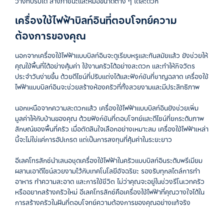
วางที่ปรับได้
ล้างภาชนะและหม้อขนาดต่าง ๆ ได้สะดวก
เครื่องใช้ไฟฟ้าบิลท์อินที่ตอบโจทย์ความ
ต้องการของคุณ
นอกจากเครื่องใช้ไฟฟ้าแบบบิลท์อินจะดูเรียบหรูและทันสมัยแล้ว
ยังช่วยให้
คุณใช้พื้นที่ได้อย่างคุ้มค่า
ใช้งานครัวได้อย่างสะดวก
และทำให้กิจวัตร
ประจำวันง่ายขึ้น
ด้วยดีไซน์ที่ปรับแต่งได้และฟังก์ชันที่ชาญฉลาด เครื่องใช้
ไฟฟ้าแบบบิลท์อินจะช่วยสร้างห้องครัวที่ทั้งสวยงามและมีประสิทธิภาพ
นอกเหนือจากความสะดวกแล้ว
เครื่องใช้ไฟฟ้าแบบบิลท์อินยังช่วยเพิ่ม
มูลค่าให้กับบ้านของคุณ ด้วยฟังก์ชันที่ตอบโจทย์และดีไซน์ที่ยกระดับภาพ
ลักษณ์ของพื้นที่ครัว เมื่อตัดสินใจเลือกอย่างเหมาะสม
เครื่องใช้ไฟฟ้าเหล่า
นี้จะไม่ใช่แค่การอัปเกรด
แต่เป็นการลงทุนที่คุ้มค่าในระยะยาว
อีเลคโทรลักซ์นำเสนอชุดเครื่องใช้ไฟฟ้าในครัวแบบบิลท์อินระดับพรีเมียม
ผสานเอาดีไซน์สวยงามไว้กับเทคโนโลยีอัจฉริยะ
รองรับทุกสไตล์การทำ
อาหาร
ทำความสะอาด
และการใช้ชีวิต
ไม่ว่าคุณจะอยู่ในช่วงรีโนเวทครัว
หรืออยากสร้างครัวใหม่
อีเลคโทรลักซ์คือเครื่องใช้ไฟฟ้าที่คุณวางใจได้ใน
การสร้างครัวในฝันที่ตอบโจทย์ความต้องการของคุณอย่างแท้จริง