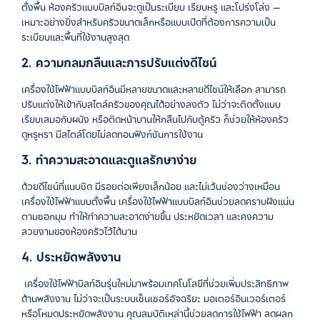
ตั้งพื้น
ห้องครัวแบบบิลท์อินจะดูเป็นระเบียบ
เรียบหรู
และโปร่งโล่ง —
เหมาะอย่างยิ่งสำหรับครัวขนาดเล็กหรือแบบเปิดที่ต้องการความเป็น
ระเบียบและพื้นที่ใช้งานสูงสุด
2.
ความกลมกลืนและการปรับแต่งดีไซน์
เครื่องใช้ไฟฟ้าแบบบิลท์อินมีหลายขนาดและหลายดีไซน์ให้เลือก
สามารถ
ปรับแต่งให้เข้ากับสไตล์ครัวของคุณได้อย่างลงตัว
ไม่ว่าจะติดตั้งแบบ
เรียบเสมอกับผนัง
หรือติดหน้าบานให้กลืนไปกับตู้ครัว
ก็ช่วยให้ห้องครัว
ดูหรูหรา
มีสไตล์โดยไม่ลดทอนฟังก์ชันการใช้งาน
3.
ทำความสะอาดและดูแลรักษาง่าย
ด้วยดีไซน์ที่แนบชิด
มีรอยต่อเพียงเล็กน้อย
และไม่เว้นช่องว่างเหมือน
เครื่องใช้ไฟฟ้าแบบตั้งพื้น
เครื่องใช้ไฟฟ้าแบบบิลท์อินช่วยลดคราบฝังแน่น
ตามซอกมุม
ทำให้ทำความสะอาดง่ายขึ้น
ประหยัดเวลา
และคงความ
สวยงามของห้องครัวไว้ได้นาน
4.
ประหยัดพลังงาน
เครื่องใช้ไฟฟ้าบิลท์อินรุ่นใหม่มาพร้อมเทคโนโลยีที่ช่วยเพิ่มประสิทธิภาพ
ด้านพลังงาน ไม่ว่าจะเป็นระบบเซ็นเซอร์อัจฉริยะ
มอเตอร์อินเวอร์เตอร์
หรือโหมดประหยัดพลังงาน
คุณสมบัติเหล่านี้ช่วยลดการใช้ไฟฟ้า
ลดผลก