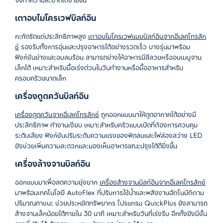
เตาอบไมโครเวฟบิลท์อิน
กะทัดรัดแต่ประสิทธิภาพสูง
เตาอบไมโครเวฟแบบบิลท์อินจากอีเลคโทรลัก
ซ์
รองรับทั้งการอุ่นและปรุงอาหารได้อย่างรวดเร็ว
บางรุ่นมาพร้อม
ฟังก์ชันย่างและอบลมร้อน
สามารถย่างให้อาหารมีสีสวยหรืออบเมนูจาน
เล็กได้ เหมาะสำหรับมื้อเร่งด่วนในวันทำงานหรือมื้ออาหารสำหรับ
ครอบครัวขนาดเล็ก
เครื่องดูดควันบิลท์อิน
เครื่องดูดควันจากอีเลคโทรลักซ์
ถูกออกแบบมาให้ดูดอากาศได้อย่างมี
ประสิทธิภาพ
ทำงานเงียบ
เหมาะสำหรับครัวแบบเปิดที่ต้องการควบคุม
ระดับเสียง
ฟังก์ชันปรับระดับความแรงของพัดลมและไฟส่องสว่าง
LED
ยังช่วยเพิ่มความสะดวกและมองเห็นอาหารขณะปรุงได้ดียิ่งขึ้น
เครื่องล้างจานบิลท์อิน
ออกแบบมาเพื่อลดความยุ่งยาก
เครื่องล้างจานบิลท์อินจากอีเลคโทรลักซ์
มาพร้อมเทคโนโลยี
AutoFlex
ที่ปรับการใช้น้ำและพลังงานอัตโนมัติตาม
ปริมาณภาชนะ
ช่วยประหยัดทรัพยากร
โปรแกรม
QuickPlus
ยังสามารถ
ล้างจานเล็กน้อยได้ภายใน
30
นาที
เหมาะสำหรับวันที่เร่งรีบ
อีกทั้งยังมีชั้น