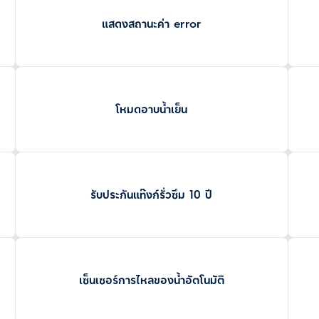
แสดงสถานะค่า error
โหมดอาบน้ำเย็น
รับประกันแท๊งก์รั่วซึม 10 ปี
เซ็นเซอร์การไหลของน้ำอัตโนมัติ