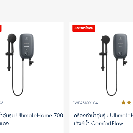
ลดราคาพิเศษ
G6
EWE481QX-G4
น้ำอุ่นรุ่น UltimateHome 700
เครื่องทำน้ำอุ่นรุ่น Ultim
งแดง
แท็งก์น้ำ ComfortFlow
8 กิโลวัตต์
กำลังไฟ 4.8 กิโลวัตต์