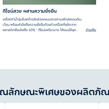
ดีไซน์สวย ผสานความยั่งยืน
เครื่องทำน้ำอุ่นอีเลคโทรลักซ์ออกแบบสวยงามสไตล์สแกนดิเน
เวียน พร้อมคำนึงถึงความยั่งยืนด้วยตัวเครื่องที่ผลิตจาก
อ่านเพิ่ม
พลาสติกรีไซเคิลถึง 63% ¹ ดีไซน์เพรียวบาง โค้งมนให้ลุค
พรีเมียม เข้ากับห้องอาบน้ำทุกการตกแต่ง ใช้งานง่ายพร้อมไฟ
LED 3 ดวง แสดงการทำงานของระบบความปลอดภัย และระดับ
อุณหภูมิของน้ำ เพิ่มความสง่างามด้วยลวดลายมาร์เบิลบริเวณ
ตัวเครื่องด้านหน้า-ด้านหลัง
¹ ไม่รวมอุปกรณ์ไฟฟ้าและอุปกรณ์เสริม สัดส่วนของพลาสติกรีไซเคิล
ในแต่ละเครื่องอาจแตกต่างกันระหว่าง 49 - 63%
ุณลักษณะพิเศษของผลิตภัณ