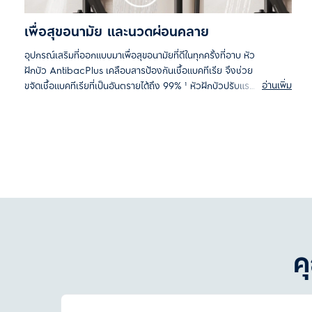
เพื่อสุขอนามัย และนวดผ่อนคลาย
อุปกรณ์เสริมที่ออกแบบมาเพื่อสุขอนามัยที่ดีในทุกครั้งที่อาบ หัว
ฝักบัว AntibacPlus เคลือบสารป้องกันเชื้อแบคทีเรีย จึงช่วย
อ่านเพิ่ม
ขจัดเชื้อแบคทีเรียที่เป็นอันตรายได้ถึง 99% ¹ หัวฝักบัวปรับแรง
ดันน้ำได้ 5 รูปแบบ : ธรรมดา, แรง, นวด, SpotStream และ
WideStream ตัวเครื่องเทาดำด้านเพื่อการอาบน้ำที่มีสไตล์
กลมกลืนเข้ากับห้องอาบน้ำทุกการตกแต่ง
ทดสอบโดยสถาบันภายนอกองค์กร ตามมาตรฐาน ISO 22196 :
2011 ธ.ค. 2021
ค