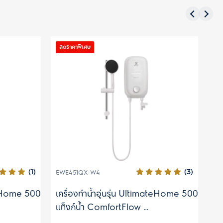
ลดราคาพิเศษ
ลด
(1)
(3)
EWE451QX-W4
EW
ateHome 500
เครื่องทำน้ำอุ่นรุ่น UltimateHome 500
เค
แท็งก์น้ำ ComfortFlow
กำ
กำลังไฟ 4.5 กิโลวัตต์