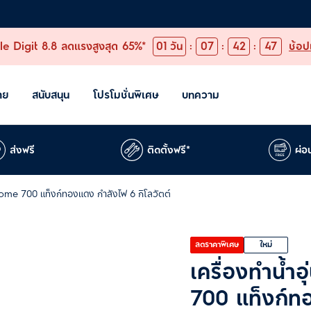
e Digit 8.8 ลดแรงสูงสุด 65%*
01
วัน
:
07
:
42
:
46
ช้อป
าย
สนับสนุน
โปรโมชั่นพิเศษ
บทความ
ส่งฟรี
ติดตั้งฟรี*
ผ่อ
eHome 700 แท็งก์ทองแดง กำลังไฟ 6 กิโลวัตต์
ลดราคาพิเศษ
ใหม่
เครื่องทำน้ำ
700 แท็งก์