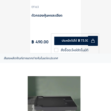
EF163
ตัวกรองฝุ่นผงละเอียด
ประหยัดไปได้ ฿ 73.50
฿ 490.00
สั่งซื้ออะไหล่อัตโนมัติ
สีของผลิตภัณฑ์อาจแตกต่างกันในแต่ละประเทศ
6 เดือน (15% ส่วนลด)