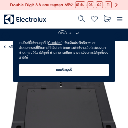
:
:
:
Double Digit 8.8 ลดแรงสูงสุด 65%*
01
วัน
08
04
10
ส่งฟรี
เวปไซต์นี้ใช้งานคุกกี้ (
Cookies
) เพื่อเพิ่มประสิทธิภาพและ
กลับ
อุปกรณ์เสริมสำหรับการดูแลเสื้อผ้า
ประสบการณ์ที่ดีในการใช้เว็บไซต์ โดยการเข้าใช้งานเว็บไซต์ของเรา
ท่านตกลงให้เราใช้คุกกี้ ท่านสามารถศึกษารายละเอียดการใช้คุกกี้ของ
เราได้ที่
ยอมรับคุกกี้