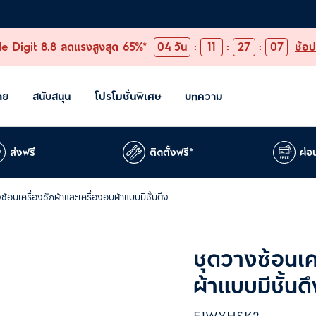
e Digit 8.8 ลดแรงสูงสุด 65%*
04
วัน
:
11
:
27
:
06
ช้อป
าย
สนับสนุน
โปรโมชั่นพิเศษ
บทความ
ส่งฟรี
ติดตั้งฟรี*
ผ่อ
ซ้อนเครื่องซักผ้าและเครื่องอบผ้าแบบมีชั้นดึง
ชุดวางซ้อนเค
ผ้าแบบมีชั้นด