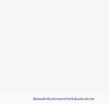
สีของผลิตภัณฑ์อาจแตกต่างกันในแต่ละประเทศ