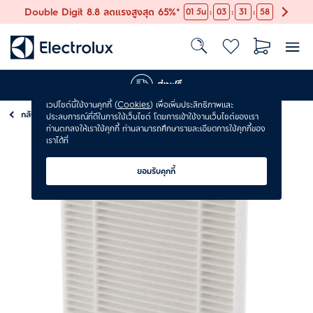
:
:
:
Double Digit 8.8 ลดแรงสูงสุด 65%*
01
วัน
03
31
57
ส่งฟรี
เวปไซต์นี้ใช้งานคุกกี้ (
Cookies
) เพื่อเพิ่มประสิทธิภาพและ
กลับ
อุปกรณ์เสริมและอะไหล่เครื่องดูดฝุ่น
ประสบการณ์ที่ดีในการใช้เว็บไซต์ โดยการเข้าใช้งานเว็บไซต์ของเรา
ท่านตกลงให้เราใช้คุกกี้ ท่านสามารถศึกษารายละเอียดการใช้คุกกี้ของ
เราได้ที่
ยอมรับคุกกี้