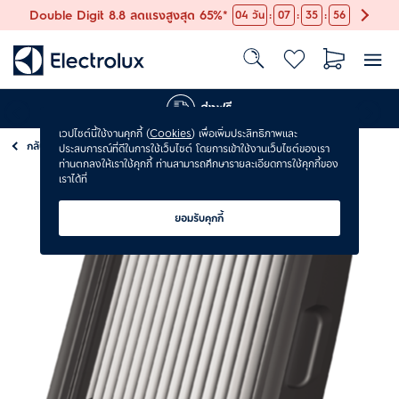
:
:
:
Double Digit 8.8 ลดแรงสูงสุด 65%*
04
วัน
07
35
56
ส่งฟรี
เวปไซต์นี้ใช้งานคุกกี้ (
Cookies
) เพื่อเพิ่มประสิทธิภาพและ
กลับ
อุปกรณ์เสริมและอะไหล่เครื่องดูดฝุ่น
ประสบการณ์ที่ดีในการใช้เว็บไซต์ โดยการเข้าใช้งานเว็บไซต์ของเรา
ท่านตกลงให้เราใช้คุกกี้ ท่านสามารถศึกษารายละเอียดการใช้คุกกี้ของ
เราได้ที่
ยอมรับคุกกี้