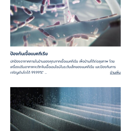
ป้องกันเชื้อแบคทีเรีย
ปกป้องอากาศภายในบ้านของคุณจากเชื้อแบคทีเรีย เพื่อบ้านที่ดีต่อสุขภาพ โดย
เครื่องปรับอากาศจะดักจับเชื้อเอนไซม์ในระดับเล็กของแบคทีเรีย และป้องกันการ
เจริญเติบโตได้ 99.99%*
อ่านเพิ่ม
*ทดสอบกับเชื้อ Escherichia coli, Staphylococcus aureus,
Klebsiella pneumoniae และ Serratia marcescens ตามมาตรฐาน
GB21551.2-2010 Appendix B ในปี 2021