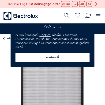
:
:
:
Double Digit 8.8 ลดแรงสูงสุด 65%*
04
วัน
14
30
40
ส่งฟรี
เวปไซต์นี้ใช้งานคุกกี้ (
Cookies
) เพื่อเพิ่มประสิทธิภาพและ
กลับ
เกี่ยวกับอากาศ
ประสบการณ์ที่ดีในการใช้เว็บไซต์ โดยการเข้าใช้งานเว็บไซต์ของเรา
ท่านตกลงให้เราใช้คุกกี้ ท่านสามารถศึกษารายละเอียดการใช้คุกกี้ของ
เราได้ที่
ยอมรับคุกกี้