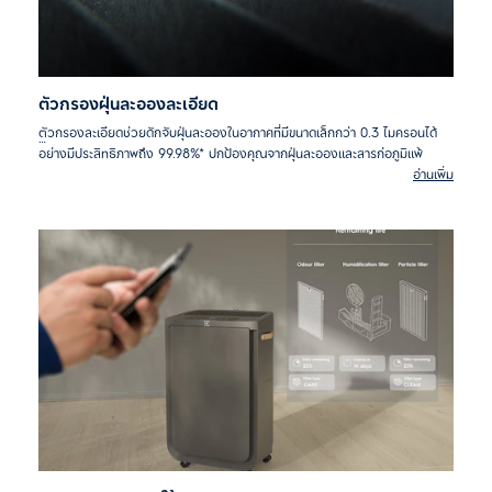
ตัวกรองฝุ่นละอองละเอียด
ตัวกรองละเอียดช่วยดักจับฝุ่นละอองในอากาศที่มีขนาดเล็กกว่า 0.3 ไมครอนได้
อย่างมีประสิทธิภาพถึง 99.98%* ปกป้องคุณจากฝุ่นละอองและสารก่อภูมิแพ้
อ่านเพิ่ม
*จากการทดสอบ Initial Fractional Efficiency และ Airflow
Resistance acc. NIOSH TEB-APR-STP-0059(2019) อัตราลม 39
LPM